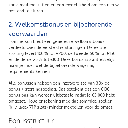
korte mail met uitleg en een mogelijkheid om een nieuw
bestand te sturen.
2. Welkomstbonus en bijbehorende
voorwaarden
Hommerson biedt een genereuze welkomstbonus,
verdeeld over de eerste drie stortingen. De eerste
storting levert 100 % tot €200, de tweede 50 % tot €150
en de derde 25 % tot €100. Deze bonus is aantrekkelijk,
maar je moet wel de bijbehorende wagering
requirements kennen.
Alle bonussen hebben een inzetvereiste van 30 x de
bonus + stortingsbedrag. Dat betekent dat een €100
bonus pas kan worden uitbetaald nadat je €3.000 hebt
omgezet. Houd er rekening mee dat sommige spellen
(bijv. lage‑RTP slots) minder meetellen voor de omzet.
Bonusstructuur