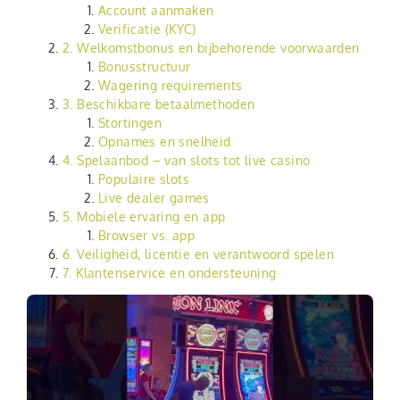
Account aanmaken
Verificatie (KYC)
2. Welkomstbonus en bijbehorende voorwaarden
Bonusstructuur
Wagering requirements
3. Beschikbare betaalmethoden
Stortingen
Opnames en snelheid
4. Spelaanbod – van slots tot live casino
Populaire slots
Live dealer games
5. Mobiele ervaring en app
Browser vs. app
6. Veiligheid, licentie en verantwoord spelen
7. Klantenservice en ondersteuning