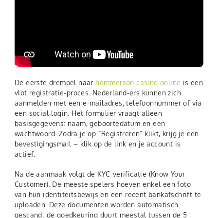
De eerste drempel naar
hommerson casino online
is een
vlot registratie‑proces. Nederland‑ers kunnen zich
aanmelden met een e‑mailadres, telefoonnummer of via
een social‑login. Het formulier vraagt alleen
basisgegevens: naam, geboortedatum en een
wachtwoord. Zodra je op “Registreren” klikt, krijg je een
bevestigingsmail – klik op de link en je account is
actief.
Na de aanmaak volgt de KYC‑verificatie (Know Your
Customer). De meeste spelers hoeven enkel een foto
van hun identiteitsbewijs en een recent bankafschrift te
uploaden. Deze documenten worden automatisch
gescand; de goedkeuring duurt meestal tussen de 5