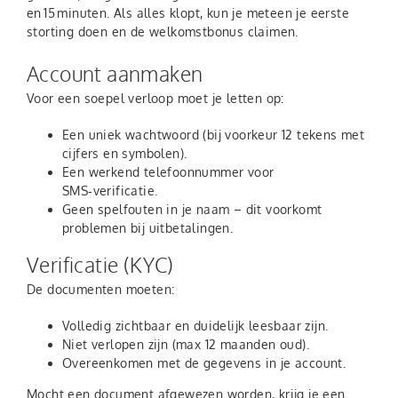
en 15 minuten. Als alles klopt, kun je meteen je eerste
storting doen en de welkomstbonus claimen.
Account aanmaken
Voor een soepel verloop moet je letten op:
Een uniek wachtwoord (bij voorkeur 12 tekens met
cijfers en symbolen).
Een werkend telefoonnummer voor
SMS‑verificatie.
Geen spelfouten in je naam – dit voorkomt
problemen bij uitbetalingen.
Verificatie (KYC)
De documenten moeten:
Volledig zichtbaar en duidelijk leesbaar zijn.
Niet verlopen zijn (max 12 maanden oud).
Overeenkomen met de gegevens in je account.
Mocht een document afgewezen worden, krijg je een