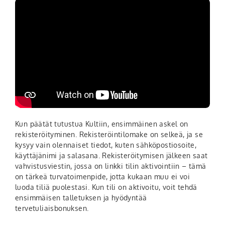
Kun päätät tutustua Kultiin, ensimmäinen askel on
rekisteröityminen. Rekisteröintilomake on selkeä, ja se
kysyy vain olennaiset tiedot, kuten sähköpostiosoite,
käyttäjänimi ja salasana. Rekisteröitymisen jälkeen saat
vahvistusviestin, jossa on linkki tilin aktivointiin – tämä
on tärkeä turvatoimenpide, jotta kukaan muu ei voi
luoda tiliä puolestasi. Kun tili on aktivoitu, voit tehdä
ensimmäisen talletuksen ja hyödyntää
tervetuliaisbonuksen.