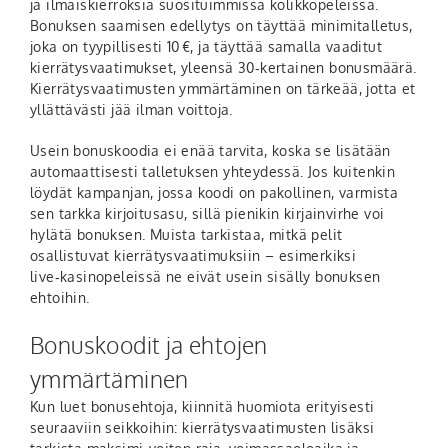
ja ilmaiskierroksia suosituimmissa kolikkopeleissä.
Bonuksen saamisen edellytys on täyttää minimitalletus,
joka on tyypillisesti 10 €, ja täyttää samalla vaaditut
kierrätysvaatimukset, yleensä 30‑kertainen bonusmäärä.
Kierrätysvaatimusten ymmärtäminen on tärkeää, jotta et
yllättävästi jää ilman voittoja.
Usein bonuskoodia ei enää tarvita, koska se lisätään
automaattisesti talletuksen yhteydessä. Jos kuitenkin
löydät kampanjan, jossa koodi on pakollinen, varmista
sen tarkka kirjoitusasu, sillä pienikin kirjainvirhe voi
hylätä bonuksen. Muista tarkistaa, mitkä pelit
osallistuvat kierrätysvaatimuksiin – esimerkiksi
live‑kasinopeleissä ne eivät usein sisälly bonuksen
ehtoihin.
Bonuskoodit ja ehtojen
ymmärtäminen
Kun luet bonusehtoja, kiinnitä huomiota erityisesti
seuraaviin seikkoihin: kierrätysvaatimusten lisäksi