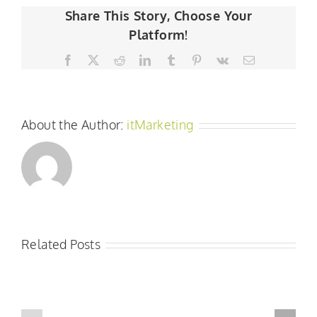
Share This Story, Choose Your
Platform!
Facebook
Twitter
Reddit
LinkedIn
Tumblr
Pinterest
Vk
Email
About the Author:
itMarketing
Mostbet
Related Posts
AZ
–
Pokerdom
bukmeker
–
ve
Официальн