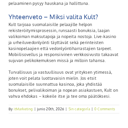
pelaaminen pysyy hauskana ja hallittuna.
Yhteenveto – Miksi valita Kult?
Kult tarjoaa suomalaisille pelaajille helpon
rekisteröitymisprosessin, runsaasti bonuksia, laajan
valikoiman maksutapoja ja nopeita nostoja. Live‑kasino
ja urheiluvedonlyönti täyttävät sekä perinteisten
kasinopelaajien että vedonlyöntiharrastajien tarpeet.
Mobiilisovellus ja responsiivinen verkkosivusto takaavat
sujuvan pelikokemuksen missä ja milloin tahansa.
Turvallisuus ja vastuullisuus ovat yrityksen ytimessä,
joten voit pelata luottavaisin mielin. Jos etsit
suomalaisille suunnattua kasinoa, joka yhdistää
bonukset, pelivalikoiman ja nopean asiakastuen, Kult on
vahva ehdokas – kokeile itse ja tee oma päätöksesi.
By
itMarketing
|
junio 20th, 2026
|
Sin categoría
|
0 Comments