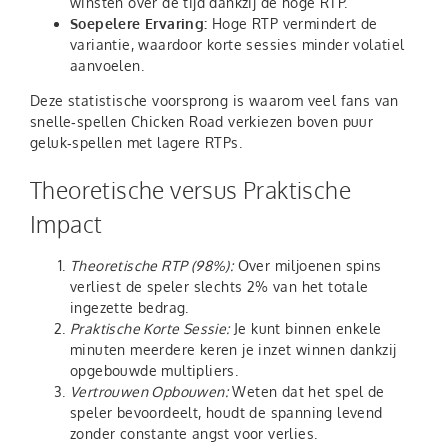
winsten over de tijd dankzij de hoge RTP.
Soepelere Ervaring:
Hoge RTP vermindert de
variantie, waardoor korte sessies minder volatiel
aanvoelen.
Deze statistische voorsprong is waarom veel fans van
snelle‑spellen Chicken Road verkiezen boven puur
geluk‑spellen met lagere RTPs.
Theoretische versus Praktische
Impact
Theoretische RTP (98%):
Over miljoenen spins
verliest de speler slechts 2% van het totale
ingezette bedrag.
Praktische Korte Sessie:
Je kunt binnen enkele
minuten meerdere keren je inzet winnen dankzij
opgebouwde multipliers.
Vertrouwen Opbouwen:
Weten dat het spel de
speler bevoordeelt, houdt de spanning levend
zonder constante angst voor verlies.