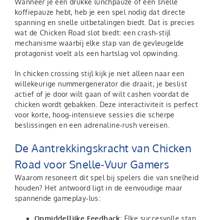
Wanneer je een drukke lunchpauze of een snelle
koffiepauze hebt, heb je een spel nodig dat directe
spanning en snelle uitbetalingen biedt. Dat is precies
wat de Chicken Road slot biedt: een crash‑stijl
mechanisme waarbij elke stap van de gevleugelde
protagonist voelt als een hartslag vol opwinding.
In chicken crossing stijl kijk je niet alleen naar een
willekeurige nummergenerator die draait; je beslist
actief of je door wilt gaan of wilt cashen voordat de
chicken wordt gebakken. Deze interactiviteit is perfect
voor korte, hoog‑intensieve sessies die scherpe
beslissingen en een adrenaline‑rush vereisen.
De Aantrekkingskracht van Chicken
Road voor Snelle‑Vuur Gamers
Waarom resoneert dit spel bij spelers die van snelheid
houden? Het antwoord ligt in de eenvoudige maar
spannende gameplay‑lus:
Onmiddellijke Feedback:
Elke succesvolle stap