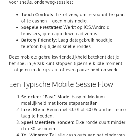
voor snelle, onderweg‑sessies:
Touch Controls:
Tik of veeg om te vooruit te gaan
of te cashen—geen muis nodig.
Soepele Prestaties:
Werkt op iOS/Android
browsers; geen app download vereist.
Battery Friendly:
Laag datagebruik houdt je
telefoon blij tijdens snelle rondes.
Deze mobiele gebruiksvriendelijkheid betekent dat je
het spel in je zak kunt stoppen tijdens elk idle moment
—of je nu in de rij staat of even pauze hebt op werk.
Een Typische Mobile Sessie Flow
Selecteer “Fast” Mode:
Easy of Medium
moeilijkheid met korte stapaantallen.
Inzet Klein:
Begin met €0.01 of €0.05 om het risico
laag te houden.
Speel Meerdere Ronden:
Elke ronde duurt minder
dan 30 seconden.
Tel Winsten:
Tel alle cash outs aan het einde van