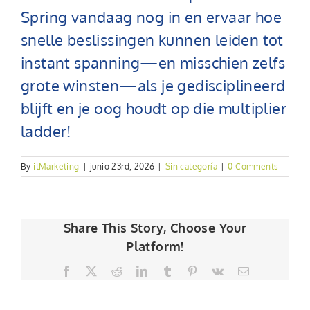
Spring vandaag nog in en ervaar hoe
snelle beslissingen kunnen leiden tot
instant spanning—en misschien zelfs
grote winsten—als je gedisciplineerd
blijft en je oog houdt op die multiplier
ladder!
By
itMarketing
|
junio 23rd, 2026
|
Sin categoría
|
0 Comments
Share This Story, Choose Your
Platform!
Facebook
Twitter
Reddit
LinkedIn
Tumblr
Pinterest
Vk
Email