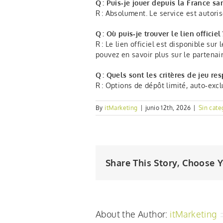
Q : Puis‑je jouer depuis la France sa
R : Absolument. Le service est autor
Q : Où puis‑je trouver le lien officiel 
R : Le lien officiel est disponible sur
pouvez en savoir plus sur le partenair
Q : Quels sont les critères de jeu r
R : Options de dépôt limité, auto‑ex
By
itMarketing
|
junio 12th, 2026
|
Sin cate
Share This Story, Choose Y
About the Author:
itMarketing