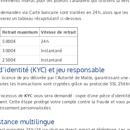
virements Interac pour les joueurs canadiens qui utilisent la vers
 demandes via Carte bancaire sont traitées en 24 h, alors que les 
verez un tableau récapitulatif ci‑dessous.
Retrait maximum
Vitesse de retrait
5 000 €
24 h
3 000 €
Instantané
2 500 €
Instantané
 d’identité (KYC) et jeu responsable
e licence de jeu délivrée par l’Autorité de Malte, garantissant u
outes les transactions sont cryptées grâce au protocole SSL 256 bi
processus de
KYC
vous sera demandé : copie d’une pièce d’identité, 
nt. Cette étape protège votre compte contre la fraude et vous pe
stissement personnalisées.
istance multilingue
st joignable 24 h/24 via chat en direct, email et téléphone. Les a