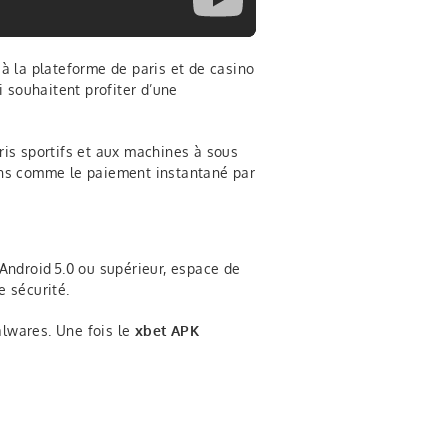
 à la plateforme de paris et de casino
i souhaitent profiter d’une
aris sportifs et aux machines à sous
ions comme le paiement instantané par
 Android 5.0 ou supérieur, espace de
e sécurité.
malwares. Une fois le
xbet APK