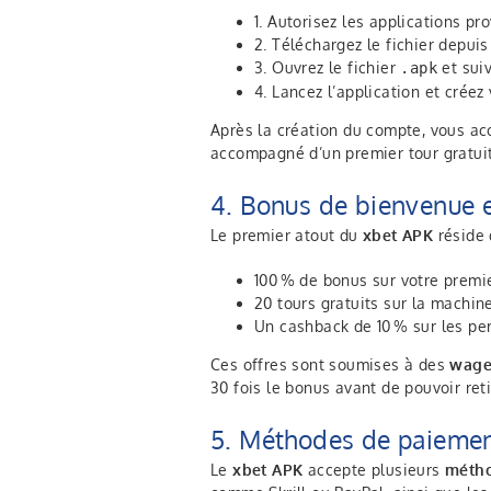
1. Autorisez les applications p
2. Téléchargez le fichier depuis l
3. Ouvrez le fichier
et suiv
.apk
4. Lancez l’application et crée
Après la création du compte, vous a
accompagné d’un premier tour gratuit
4. Bonus de bienvenue 
Le premier atout du
xbet APK
réside 
100 % de bonus sur votre premie
20 tours gratuits sur la machine
Un cashback de 10 % sur les pe
Ces offres sont soumises à des
wage
30 fois le bonus avant de pouvoir reti
5. Méthodes de paiement
Le
xbet APK
accepte plusieurs
métho