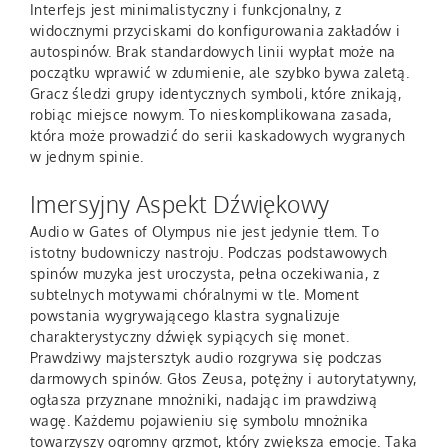
Interfejs jest minimalistyczny i funkcjonalny, z
widocznymi przyciskami do konfigurowania zakładów i
autospinów. Brak standardowych linii wypłat może na
początku wprawić w zdumienie, ale szybko bywa zaletą.
Gracz śledzi grupy identycznych symboli, które znikają,
robiąc miejsce nowym. To nieskomplikowana zasada,
która może prowadzić do serii kaskadowych wygranych
w jednym spinie.
Imersyjny Aspekt Dźwiękowy
Audio w Gates of Olympus nie jest jedynie tłem. To
istotny budowniczy nastroju. Podczas podstawowych
spinów muzyka jest uroczysta, pełna oczekiwania, z
subtelnych motywami chóralnymi w tle. Moment
powstania wygrywającego klastra sygnalizuje
charakterystyczny dźwięk sypiących się monet.
Prawdziwy majstersztyk audio rozgrywa się podczas
darmowych spinów. Głos Zeusa, potężny i autorytatywny,
ogłasza przyznane mnożniki, nadając im prawdziwą
wagę. Każdemu pojawieniu się symbolu mnożnika
towarzyszy ogromny grzmot, który zwiększa emocje. Taka