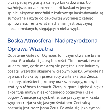
przez pełną wygraną z danego kaskadowania. Co
ważniejsze, po zakończeniu serii kaskad w jednym
spinie, aktywne mnożniki z końcowego kaskadowania są
sumowane i użyte do całkowitej wygranej z całego
spinowania. Ten akurat mechanizm jest przyczyną
niezapomnianych, sięgających nieba wypłat.
Boska Atmosfera i Nadprzyrodzona
Oprawa Wizualna
Odpalenie Gates of Olympus to niczym otwarcie bram
nieba. Gra okala cię aurą boskości. Tło prowadzi wzrok
ku chmurom, gdzie majaczą się potężne złote kolumny i
posągi, wszystko skąpane w ciepłym blasku. Symbole na
bębnach to skarby i przedmioty warte skarbca Zeusa:
puchary, pierścienie, korony oraz szmaragdy, rubiny i
szafiry o różnych formach. Złoto, purpura i głęboki błękit
akcentują motyw nieskończonego bogactwa i łaski
bogów. Animacje są dyskretne, ale precyzyjne – każda
wygrana rozjarza się jasnym światłem. Centralną
postacią jest rzecz jasna Zeus. Pojawia się jako symbol