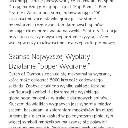
akceptując trochę podwyższony cena dowolnego spinu.
Drugą, bardziej prostą opcją jest “Kup Bonus” (Buy
Feature). Za ustaloną sumę, odpowiadającą 100-
krotności bieżącej stawki, gracz jest w stanie
bezzwłocznie rozpocząć etap darmowych spinów,
unikając okres oczekiwania na zwykłe Scattery. Ta opcja
przyciąga graczy o wysokiej poziomie ryzyka, którzy
wierzą w duży możliwości pojedynczej partii premiowej.
Szansa Najwyższej Wypłaty i
Działanie “Super Wygranej”
Gates of Olympus cechuje się maksymalną wygraną,
która może osiągnąć 5000-krotność całkowitego
zakładu. Zdobycie takiego wyniku zakłada idealnej
konfiguracji symboli i ekstremalnie wysokiego
globalnego mnożnika w trakcie darmowych spinów.
Kluczem do wielkich wygranych jest synergia między
stałymi kaskadami a zbieraniem mnożników. Im dłużej
utrzymuje się seria kaskad w pojedynczym spinie, tym
więcej symboli mnożników ma szansę się pojawić i
zostać zsumowanych. Podczas darmowych spinów, ten