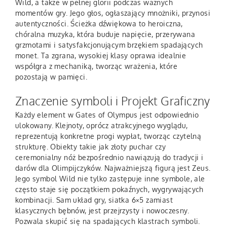
Wild, a także w pełnej glorii podczas ważnych
momentów gry. Jego głos, ogłaszający mnożniki, przynosi
autentyczności. Ścieżka dźwiękowa to heroiczna,
chóralna muzyka, która buduje napięcie, przerywana
grzmotami i satysfakcjonującym brzękiem spadających
monet. Ta zgrana, wysokiej klasy oprawa idealnie
współgra z mechaniką, tworząc wrażenia, które
pozostają w pamięci.
Znaczenie symboli i Projekt Graficzny
Każdy element w Gates of Olympus jest odpowiednio
ulokowany. Klejnoty, oprócz atrakcyjnego wyglądu,
reprezentują konkretne progi wypłat, tworząc czytelną
strukturę. Obiekty takie jak złoty puchar czy
ceremonialny nóż bezpośrednio nawiązują do tradycji i
darów dla Olimpijczyków. Najważniejszą figurą jest Zeus.
Jego symbol Wild nie tylko zastępuje inne symbole, ale
często staje się początkiem pokaźnych, wygrywających
kombinacji. Sam układ gry, siatka 6×5 zamiast
klasycznych bębnów, jest przejrzysty i nowoczesny.
Pozwala skupić się na spadających klastrach symboli.