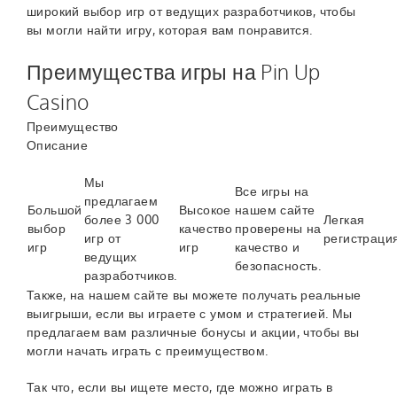
широкий выбор игр от ведущих разработчиков, чтобы
вы могли найти игру, которая вам понравится.
Преимущества игры на Pin Up
Casino
Преимущество
Описание
Мы
Все игры на
предлагаем
Большой
Высокое
нашем сайте
более 3 000
Легкая
выбор
качество
проверены на
игр от
регистраци
игр
игр
качество и
ведущих
безопасность.
разработчиков.
Также, на нашем сайте вы можете получать реальные
выигрыши, если вы играете с умом и стратегией. Мы
предлагаем вам различные бонусы и акции, чтобы вы
могли начать играть с преимуществом.
Так что, если вы ищете место, где можно играть в