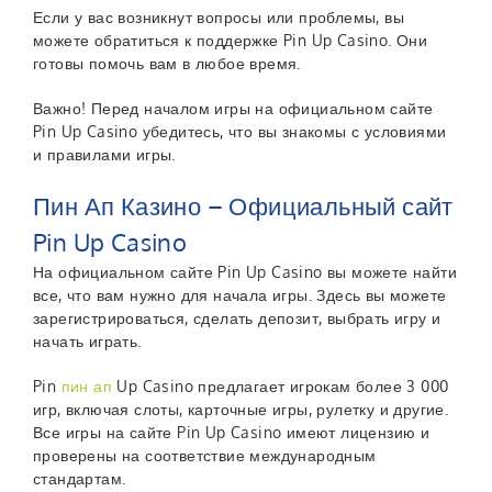
Если у вас возникнут вопросы или проблемы, вы
можете обратиться к поддержке Pin Up Casino. Они
готовы помочь вам в любое время.
Важно! Перед началом игры на официальном сайте
Pin Up Casino убедитесь, что вы знакомы с условиями
и правилами игры.
Пин Ап Казино – Официальный сайт
Pin Up Casino
На официальном сайте Pin Up Casino вы можете найти
все, что вам нужно для начала игры. Здесь вы можете
зарегистрироваться, сделать депозит, выбрать игру и
начать играть.
Pin
пин ап
Up Casino предлагает игрокам более 3 000
игр, включая слоты, карточные игры, рулетку и другие.
Все игры на сайте Pin Up Casino имеют лицензию и
проверены на соответствие международным
стандартам.