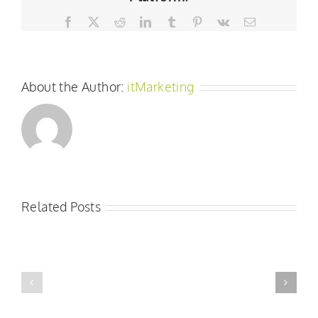
Facebook
Twitter
Reddit
LinkedIn
Tumblr
Pinterest
Vk
Email
About the Author:
itMarketing
OnlyFans
Related Posts
Winbeast:
frre
stappen
Guide:
en
Safe,
methoden
Discreet
voor
Access
registratie,