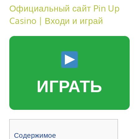
Официальный сайт Pin Up
Casino | Входи и играй
ИГРАТЬ
Содержимое