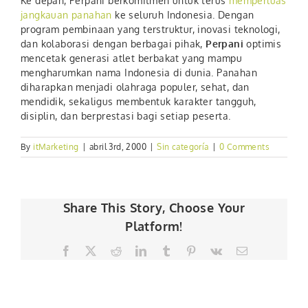
Ke depan, Perpani berkomitmen untuk terus
memperluas
jangkauan panahan
ke seluruh Indonesia. Dengan
program pembinaan yang terstruktur, inovasi teknologi,
dan kolaborasi dengan berbagai pihak,
Perpani
optimis
mencetak generasi atlet berbakat yang mampu
mengharumkan nama Indonesia di dunia. Panahan
diharapkan menjadi olahraga populer, sehat, dan
mendidik, sekaligus membentuk karakter tangguh,
disiplin, dan berprestasi bagi setiap peserta.
By
itMarketing
|
abril 3rd, 2000
|
Sin categoría
|
0 Comments
Share This Story, Choose Your
Platform!
Facebook
Twitter
Reddit
LinkedIn
Tumblr
Pinterest
Vk
Email