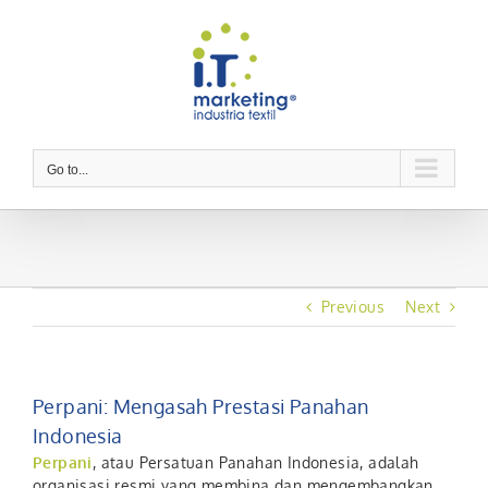
Skip
to
content
Go to...
Previous
Next
Perpani: Mengasah Prestasi Panahan
Indonesia
Perpani
, atau Persatuan Panahan Indonesia, adalah
organisasi resmi yang membina dan mengembangkan