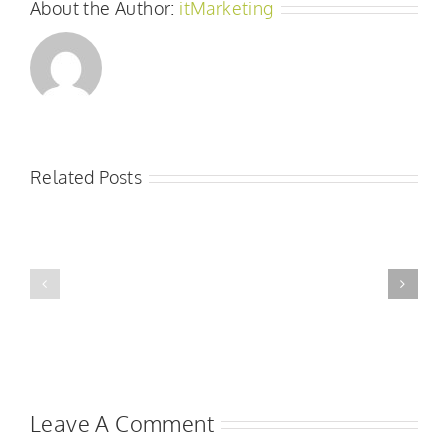
About the Author:
itMarketing
Related Posts
Winbeast:
winbeast
stappen
–
en
kompletter
methoden
Guide
voor
für
registratie,
Casino,
bonus
Sportwetten
en
und
betalingen
Boni
Leave A Comment