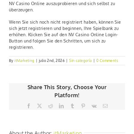
NV Casino Online auszuprobieren und sich selbst zu
überzeugen.
Wenn Sie sich noch nicht registriert haben, können Sie
sich jetzt registrieren und beginnen, Ihre Spielbank zu
erhöhen. Klicken Sie auf den NV Casino Online Login-
Button und folgen Sie den Schritten, um sich zu
registrieren.
By
itMarketing
|
julio 2nd, 2026
|
Sin categoría
|
0 Comments
Share This Story, Choose Your
Platform!
Facebook
Twitter
Reddit
LinkedIn
Tumblr
Pinterest
Vk
Email
About the Author:
itMarketing