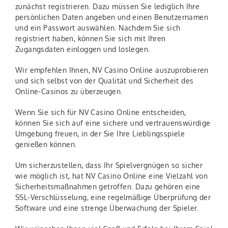
zunächst registrieren. Dazu müssen Sie lediglich Ihre
persönlichen Daten angeben und einen Benutzernamen
und ein Passwort auswählen. Nachdem Sie sich
registriert haben, können Sie sich mit Ihren
Zugangsdaten einloggen und loslegen.
Wir empfehlen Ihnen, NV Casino Online auszuprobieren
und sich selbst von der Qualität und Sicherheit des
Online-Casinos zu überzeugen.
Wenn Sie sich für NV Casino Online entscheiden,
können Sie sich auf eine sichere und vertrauenswürdige
Umgebung freuen, in der Sie Ihre Lieblingsspiele
genießen können.
Um sicherzustellen, dass Ihr Spielvergnügen so sicher
wie möglich ist, hat NV Casino Online eine Vielzahl von
Sicherheitsmaßnahmen getroffen. Dazu gehören eine
SSL-Verschlüsselung, eine regelmäßige Überprüfung der
Software und eine strenge Überwachung der Spieler.