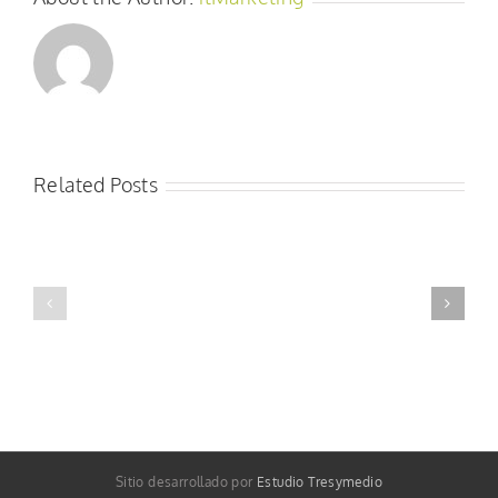
1win
10
Related Posts
–
лучших
apuestas
казино
seguras
онлайн
y
2026
casino
–
online
сравнение
en
платформ
un
и
solo
бонусных
lugar
программ
Sitio desarrollado por
Estudio Tresymedio