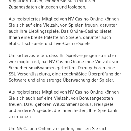
registriert haben, können Sie sich mit Ihren
Zugangsdaten einloggen und loslegen.
Als registriertes Mitglied von NV Casino Online können
Sie sich auf eine Vielzahl von Spielen freuen, darunter
auch Ihre Lieblingsspiele. Das Online-Casino bietet
Ihnen eine breite Palette an Spielen, darunter auch
Slots, Tischspiele und Live-Casino-Spiele.
Um sicherzustellen, dass Ihr Spielvergnügen so sicher
wie möglich ist, hat NV Casino Online eine Vielzahl von
Sicherheitsmaßnahmen getroffen. Dazu gehören eine
SSL-Verschlüsselung, eine regelmäßige Überprüfung der
Software und eine strenge Überwachung der Spieler.
Als registriertes Mitglied von NV Casino Online können
Sie sich auch auf eine Vielzahl von Bonusangeboten
freuen. Dazu gehören Willkommensbonus, Freispiele
und andere Angebote, die Ihnen helfen, Ihre Spielbank
zu erhöhen.
Um NV Casino Online zu spielen, müssen Sie sich