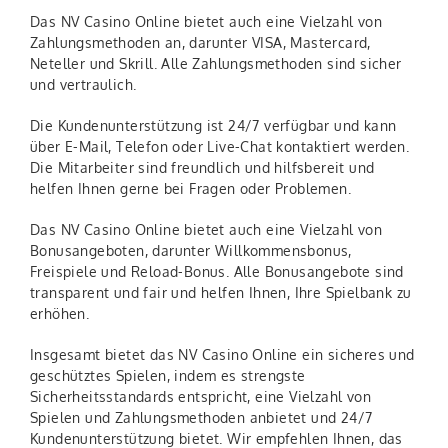
Das NV Casino Online bietet auch eine Vielzahl von
Zahlungsmethoden an, darunter VISA, Mastercard,
Neteller und Skrill. Alle Zahlungsmethoden sind sicher
und vertraulich.
Die Kundenunterstützung ist 24/7 verfügbar und kann
über E-Mail, Telefon oder Live-Chat kontaktiert werden.
Die Mitarbeiter sind freundlich und hilfsbereit und
helfen Ihnen gerne bei Fragen oder Problemen.
Das NV Casino Online bietet auch eine Vielzahl von
Bonusangeboten, darunter Willkommensbonus,
Freispiele und Reload-Bonus. Alle Bonusangebote sind
transparent und fair und helfen Ihnen, Ihre Spielbank zu
erhöhen.
Insgesamt bietet das NV Casino Online ein sicheres und
geschütztes Spielen, indem es strengste
Sicherheitsstandards entspricht, eine Vielzahl von
Spielen und Zahlungsmethoden anbietet und 24/7
Kundenunterstützung bietet. Wir empfehlen Ihnen, das