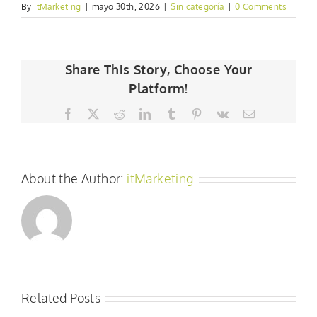
By
itMarketing
|
mayo 30th, 2026
|
Sin categoría
|
0 Comments
Share This Story, Choose Your
Platform!
Facebook
Twitter
Reddit
LinkedIn
Tumblr
Pinterest
Vk
Email
About the Author:
itMarketing
Zoccer
review
Related Posts
Zoccer
overview: