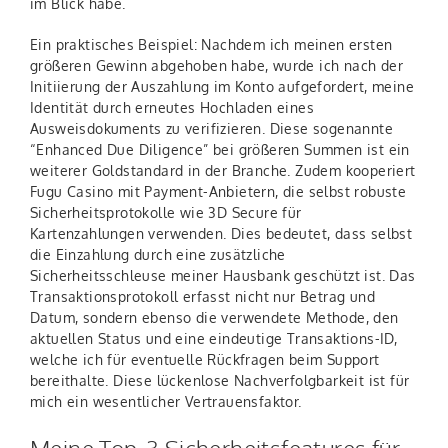
im Blick habe.
Ein praktisches Beispiel: Nachdem ich meinen ersten
größeren Gewinn abgehoben habe, wurde ich nach der
Initiierung der Auszahlung im Konto aufgefordert, meine
Identität durch erneutes Hochladen eines
Ausweisdokuments zu verifizieren. Diese sogenannte
“Enhanced Due Diligence” bei größeren Summen ist ein
weiterer Goldstandard in der Branche. Zudem kooperiert
Fugu Casino mit Payment-Anbietern, die selbst robuste
Sicherheitsprotokolle wie 3D Secure für
Kartenzahlungen verwenden. Dies bedeutet, dass selbst
die Einzahlung durch eine zusätzliche
Sicherheitsschleuse meiner Hausbank geschützt ist. Das
Transaktionsprotokoll erfasst nicht nur Betrag und
Datum, sondern ebenso die verwendete Methode, den
aktuellen Status und eine eindeutige Transaktions-ID,
welche ich für eventuelle Rückfragen beim Support
bereithalte. Diese lückenlose Nachverfolgbarkeit ist für
mich ein wesentlicher Vertrauensfaktor.