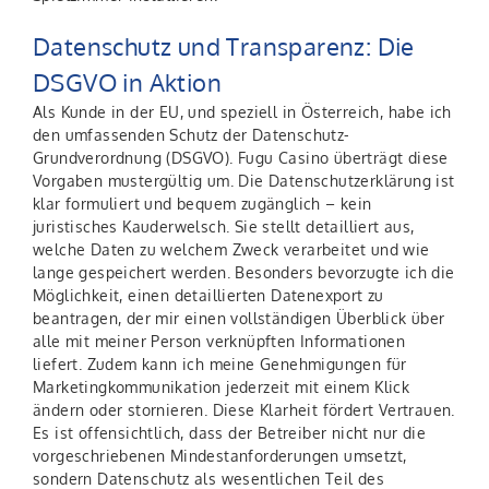
Datenschutz und Transparenz: Die
DSGVO in Aktion
Als Kunde in der EU, und speziell in Österreich, habe ich
den umfassenden Schutz der Datenschutz-
Grundverordnung (DSGVO). Fugu Casino überträgt diese
Vorgaben mustergültig um. Die Datenschutzerklärung ist
klar formuliert und bequem zugänglich – kein
juristisches Kauderwelsch. Sie stellt detailliert aus,
welche Daten zu welchem Zweck verarbeitet und wie
lange gespeichert werden. Besonders bevorzugte ich die
Möglichkeit, einen detaillierten Datenexport zu
beantragen, der mir einen vollständigen Überblick über
alle mit meiner Person verknüpften Informationen
liefert. Zudem kann ich meine Genehmigungen für
Marketingkommunikation jederzeit mit einem Klick
ändern oder stornieren. Diese Klarheit fördert Vertrauen.
Es ist offensichtlich, dass der Betreiber nicht nur die
vorgeschriebenen Mindestanforderungen umsetzt,
sondern Datenschutz als wesentlichen Teil des