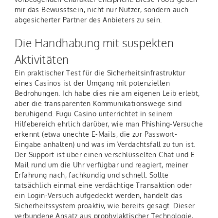
mir das Bewusstsein, nicht nur Nutzer, sondern auch
abgesicherter Partner des Anbieters zu sein.
Die Handhabung mit suspekten
Aktivitäten
Ein praktischer Test für die Sicherheitsinfrastruktur
eines Casinos ist der Umgang mit potenziellen
Bedrohungen. Ich habe dies nie am eigenen Leib erlebt,
aber die transparenten Kommunikationswege sind
beruhigend. Fugu Casino unterrichtet in seinem
Hilfebereich ehrlich darüber, wie man Phishing-Versuche
erkennt (etwa unechte E-Mails, die zur Passwort-
Eingabe anhalten) und was im Verdachtsfall zu tun ist.
Der Support ist über einen verschlüsselten Chat und E-
Mail rund um die Uhr verfügbar und reagiert, meiner
Erfahrung nach, fachkundig und schnell. Sollte
tatsächlich einmal eine verdächtige Transaktion oder
ein Login-Versuch aufgedeckt werden, handelt das
Sicherheitssystem proaktiv, wie bereits gesagt. Dieser
verbundene Ansatz aus prophylaktischer Technologie,