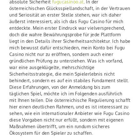
absolute Sicherheit
fugucasinoo.at
. In der
österreichischen Glücksspiellandschaft, in der Vertrauen
und Seriosität an erster Stelle stehen, war ich daher
äußerst interessiert, als ich das Fugu Casino für mich
entdeckte. Mein erster Eindruck war vielversprechend,
doch die wahre Bewährungsprobe für jede Plattform
liegt in den Details ihrer Sicherheitsarchitektur. Ich habe
mich bewusst dafür entschieden, mein Konto bei Fugu
Casino nicht nur zu eröffnen, sondern auch einer
gründlichen Prüfung zu unterziehen. Was ich vorfand,
war eine ausgeklügelte, mehrschichtige
Sicherheitsstrategie, die mein Spielerlebnis nicht
behindert, sondern es auf ein stabiles Fundament stellt.
Diese Erfahrungen, von der Anmeldung bis zum
täglichen Spiel, möchte ich im Folgenden ausführlich
mit Ihnen teilen. Die österreichische Regulierung schafft
hier einen deutlichen Rahmen, und es ist interessant zu
sehen, wie ein internationaler Anbieter wie Fugu Casino
diese Vorgaben nicht nur erfüllt, sondern mit eigenen
Maßnahmen übertrifft, um ein rundum sicheres
Ökosystem für den Spieler zu schaffen.