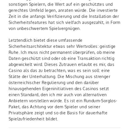
sonstigen Spielern, die Wert auf ein geschütztes und
gerechtes Umfeld legen, anraten würde. Die investierte
Zeit in die anfangs Verifizierung und die Installation der
Sicherheitsfeatures hat sich vielfach ausgezahlt, in Form
von unbeschwertem Spielvergnügen.
Letztendlich bietet diese umfassende
Sicherheitsarchitektur etwas sehr Wertvolles: geistige
Ruhe. Ich muss nicht permanent überprüfen, ob meine
Daten geschützt sind oder ob eine Transaktion richtig
abgewickelt wird. Dieses Zutrauen erlaubt es mir, das
Casino als das zu betrachten, was es sein soll: eine
Stätte der Unterhaltung. Die Mischung aus strenger
österreichischer Regulierung und den darüber
hinausgehenden Eigeninitiativen des Casinos setzt
einen Standard, den ich mir auch von alternativen
Anbietern vorstellen würde. Es ist ein Rundum-Sorglos-
Paket, das Achtung vor dem Spieler und seiner
Privatsphäre zeigt und so die Basis für dauerhafte
Spielzufriedenheit bildet.