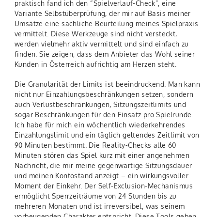
praktisch fand ich den “Spielverlauf-Check”, eine
Variante Selbstüberprüfung, der mir auf Basis meiner
Umsätze eine sachliche Beurteilung meines Spielpraxis
vermittelt. Diese Werkzeuge sind nicht versteckt,
werden vielmehr aktiv vermittelt und sind einfach zu
finden. Sie zeigen, dass dem Anbieter das Wohl seiner
Kunden in Österreich aufrichtig am Herzen steht.
Die Granularität der Limits ist beeindruckend. Man kann
nicht nur Einzahlungsbeschränkungen setzen, sondern
auch Verlustbeschränkungen, Sitzungszeitlimits und
sogar Beschränkungen für den Einsatz pro Spielrunde.
Ich habe für mich ein wöchentlich wiederkehrendes
Einzahlungslimit und ein täglich geltendes Zeitlimit von
90 Minuten bestimmt. Die Reality-Checks alle 60
Minuten stören das Spiel kurz mit einer angenehmen
Nachricht, die mir meine gegenwärtige Sitzungsdauer
und meinen Kontostand anzeigt – ein wirkungsvoller
Moment der Einkehr. Der Self-Exclusion-Mechanismus
ermöglicht Sperrzeiträume von 24 Stunden bis zu
mehreren Monaten und ist irreversibel, was seinem
vorbeugenden Charakter entspricht. Diese Tools geben