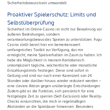
Sicherheitsbewusstsein umwandelt.
Proaktiver Spielerschutz: Limits und
Selbstüberprüfung
Sicherheit im Online-Casino ist nicht nur Bewahrung vor
äußeren Bedrohungen, sondern
verantwortungsbewusstes Spielen zu unterstützen. Fugu
Casino stellt bereit hier ein bemerkenswert
umfangreiches Toolkit zur Verfügung, das mir
ermöglicht, meine Spielverhalten im Zaum zu halten. Ich
habe die Möglichkeit in meinem Kontobereich
unkompliziert tägliche, wöchentliche oder monatliche
Einzahlungslimits festlegen. Diese sind sofort in
Geltung und sind nur nach einer Karenzzeit von 24
Stunden oder darüber hinaus wieder reduziert werden –
eine clevere Aktion gegen unüberlegte Entscheidungen.
Zudem gibt es die Funktion, sich persönlich für eine
festgelegte Zeit zu sperren (Self-Exclusion) oder Reality-
Checks einzurichten, die mich in regelmäßigen
Abständen an die Spieldauer hinweisen. Besonders