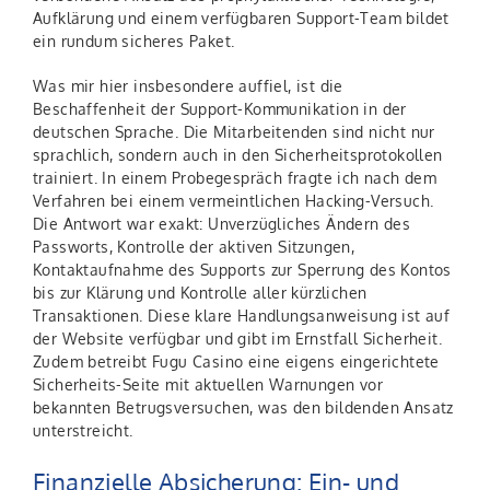
Aufklärung und einem verfügbaren Support-Team bildet
ein rundum sicheres Paket.
Was mir hier insbesondere auffiel, ist die
Beschaffenheit der Support-Kommunikation in der
deutschen Sprache. Die Mitarbeitenden sind nicht nur
sprachlich, sondern auch in den Sicherheitsprotokollen
trainiert. In einem Probegespräch fragte ich nach dem
Verfahren bei einem vermeintlichen Hacking-Versuch.
Die Antwort war exakt: Unverzügliches Ändern des
Passworts, Kontrolle der aktiven Sitzungen,
Kontaktaufnahme des Supports zur Sperrung des Kontos
bis zur Klärung und Kontrolle aller kürzlichen
Transaktionen. Diese klare Handlungsanweisung ist auf
der Website verfügbar und gibt im Ernstfall Sicherheit.
Zudem betreibt Fugu Casino eine eigens eingerichtete
Sicherheits-Seite mit aktuellen Warnungen vor
bekannten Betrugsversuchen, was den bildenden Ansatz
unterstreicht.
Finanzielle Absicherung: Ein- und