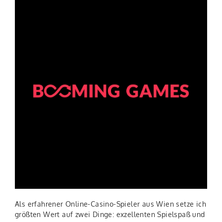
Als erfahrener Online-Casino-Spieler aus Wien setze ich
größten Wert auf zwei Dinge: exzellenten Spielspaß und