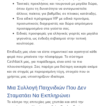
Τακτικές προκλήσεις και τουρνουά με μεγάλα δώρα,
όπου έχετε τη δυνατότητα να ανταγωνιστείτε
άλλους παίκτες για βαθμίδες σε πίνακες κατάταξης.
Ένα ειδικό πρόγραμμα VIP με ειδικά προνόμια,
προσωπικούς διαχειριστές και δώρα απρόσμενα
προσαρμοσμένα στα γούστα σας.
Ειδικές προσφορές για ελληνικές γιορτές και μεγάλα
γεγονότα, ως ένδειξη σεβασμού στην τοπική
κουλτούρα.
Επιδίωξη μας είναι να είστε σημαντικοί και αγαπητοί κάθε
φορά που μπαίνετε την πλατφόρμα. Το σύστημα
Cashback μας, για παράδειγμα, είναι από τα πιο
πλουσιοπάροχα. Σας παρέχει μια δεύτερη ευκαιρία ακόμα
και σε στιγμές με περιορισμένη τύχη, στοιχείο που οι
χρήστες μας υποστηρίζουν ιδιαίτερα.
Μια Συλλογή Παιχνιδιών Που Δεν
Σταματάει Να Εκπληρώνει
Το κέντρο της επιτυχίας μας χτυπάει και από την