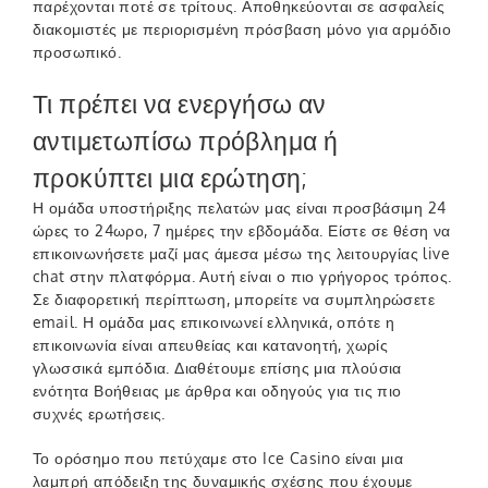
παρέχονται ποτέ σε τρίτους. Αποθηκεύονται σε ασφαλείς
διακομιστές με περιορισμένη πρόσβαση μόνο για αρμόδιο
προσωπικό.
Τι πρέπει να ενεργήσω αν
αντιμετωπίσω πρόβλημα ή
προκύπτει μια ερώτηση;
Η ομάδα υποστήριξης πελατών μας είναι προσβάσιμη 24
ώρες το 24ωρο, 7 ημέρες την εβδομάδα. Είστε σε θέση να
επικοινωνήσετε μαζί μας άμεσα μέσω της λειτουργίας live
chat στην πλατφόρμα. Αυτή είναι ο πιο γρήγορος τρόπος.
Σε διαφορετική περίπτωση, μπορείτε να συμπληρώσετε
email. Η ομάδα μας επικοινωνεί ελληνικά, οπότε η
επικοινωνία είναι απευθείας και κατανοητή, χωρίς
γλωσσικά εμπόδια. Διαθέτουμε επίσης μια πλούσια
ενότητα Βοήθειας με άρθρα και οδηγούς για τις πιο
συχνές ερωτήσεις.
Το ορόσημο που πετύχαμε στο Ice Casino είναι μια
λαμπρή απόδειξη της δυναμικής σχέσης που έχουμε