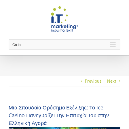
Skip
to
content
Go to...
Previous
Next
Μια Σπουδαία Ορόσημο Εξέλιξης: Το Ice
Casino Πανηγυρίζει Την Επιτυχία Του στην
Ελληνική Αγορά