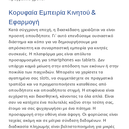
Κορυφαία Εμπειρία Κινητού &
Εφαρμογή
Κατά σύγχρονη εποχή, η διασκέδαση χρειάζεται να είναι
προσιτή οπουδήποτε. Γι’ αυτό επενδύσαμε ουσιαστικό
διάστημα και κόπο για να δημιουργήσουμε μια
απρόσκοπτη και συναρπαστική εμπειρία για κινητές
συσκευές. Η πλατφόρμα μας είναι απόλυτα
προσαρμοσμένη για smartphones και tablets. Δεν
υπάρχει καμιά μείωση στην απόδοση των εικόνων ή στην
ποικιλία των παιχνιδιών. Μπορείτε να χαρίσετε τα
αγαπημένα σας slots, να συμμετάσχετε σε πραγματικά
τραπέζια και να πραγματοποιήσετε καταθέσεις από
οπουδήποτε και οποιαδήποτε στιγμή. Η επιφάνεια είναι
ευχάριστη και διαισθητική, κάνοντας τα όλα απλά. Είναι
σαν να κατέχετε ένα πολυτελές καζίνο στην τσέπη σας,
έτοιμο να σας ψυχαγωγήσει με ένα πάτημα. Η
προσαρμογή στην οθόνη είναι άψογη. Οι φορτώσεις είναι
ταχείες ακόμη και σε μέτρια σύνδεση δεδομένων. Η
διαδικασία πληρωμής είναι βελτιστοποιημένη για μικρές