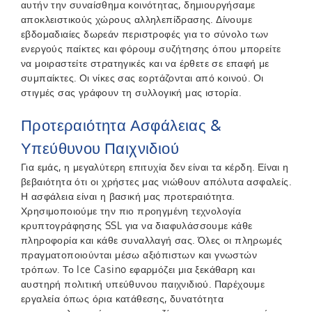
αυτήν την συναίσθημα κοινότητας, δημιουργήσαμε
αποκλειστικούς χώρους αλληλεπίδρασης. Δίνουμε
εβδομαδιαίες δωρεάν περιστροφές για το σύνολο των
ενεργούς παίκτες και φόρουμ συζήτησης όπου μπορείτε
να μοιραστείτε στρατηγικές και να έρθετε σε επαφή με
συμπαίκτες. Οι νίκες σας εορτάζονται από κοινού. Οι
στιγμές σας γράφουν τη συλλογική μας ιστορία.
Προτεραιότητα Ασφάλειας &
Υπεύθυνου Παιχνιδιού
Για εμάς, η μεγαλύτερη επιτυχία δεν είναι τα κέρδη. Είναι η
βεβαιότητα ότι οι χρήστες μας νιώθουν απόλυτα ασφαλείς.
Η ασφάλεια είναι η βασική μας προτεραιότητα.
Χρησιμοποιούμε την πιο προηγμένη τεχνολογία
κρυπτογράφησης SSL για να διαφυλάσσουμε κάθε
πληροφορία και κάθε συναλλαγή σας. Όλες οι πληρωμές
πραγματοποιούνται μέσω αξιόπιστων και γνωστών
τρόπων. Το Ice Casino εφαρμόζει μια ξεκάθαρη και
αυστηρή πολιτική υπεύθυνου παιχνιδιού. Παρέχουμε
εργαλεία όπως όρια κατάθεσης, δυνατότητα