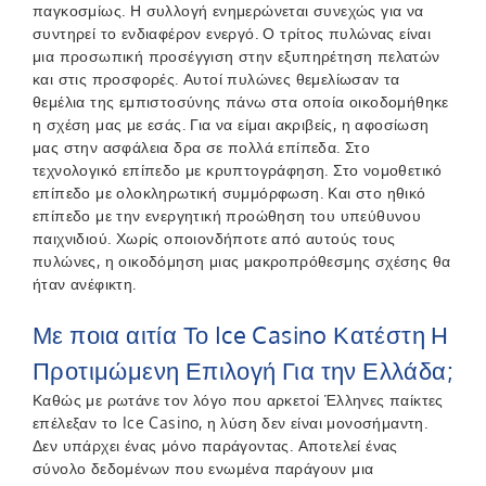
παγκοσμίως. Η συλλογή ενημερώνεται συνεχώς για να
συντηρεί το ενδιαφέρον ενεργό. Ο τρίτος πυλώνας είναι
μια προσωπική προσέγγιση στην εξυπηρέτηση πελατών
και στις προσφορές. Αυτοί πυλώνες θεμελίωσαν τα
θεμέλια της εμπιστοσύνης πάνω στα οποία οικοδομήθηκε
η σχέση μας με εσάς. Για να είμαι ακριβείς, η αφοσίωση
μας στην ασφάλεια δρα σε πολλά επίπεδα. Στο
τεχνολογικό επίπεδο με κρυπτογράφηση. Στο νομοθετικό
επίπεδο με ολοκληρωτική συμμόρφωση. Και στο ηθικό
επίπεδο με την ενεργητική προώθηση του υπεύθυνου
παιχνιδιού. Χωρίς οποιονδήποτε από αυτούς τους
πυλώνες, η οικοδόμηση μιας μακροπρόθεσμης σχέσης θα
ήταν ανέφικτη.
Με ποια αιτία Το Ice Casino Κατέστη Η
Προτιμώμενη Επιλογή Για την Ελλάδα;
Καθώς με ρωτάνε τον λόγο που αρκετοί Έλληνες παίκτες
επέλεξαν το Ice Casino, η λύση δεν είναι μονοσήμαντη.
Δεν υπάρχει ένας μόνο παράγοντας. Αποτελεί ένας
σύνολο δεδομένων που ενωμένα παράγουν μια