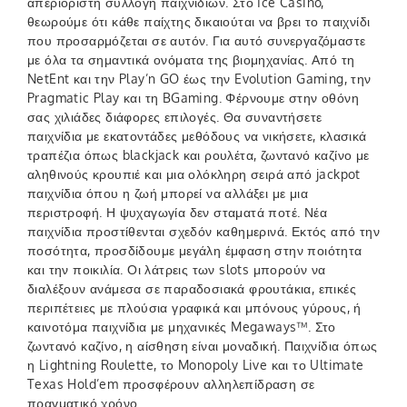
απεριόριστη συλλογή παιχνιδιών. Στο Ice Casino,
θεωρούμε ότι κάθε παίχτης δικαιούται να βρει το παιχνίδι
που προσαρμόζεται σε αυτόν. Για αυτό συνεργαζόμαστε
με όλα τα σημαντικά ονόματα της βιομηχανίας. Από τη
NetEnt και την Play’n GO έως την Evolution Gaming, την
Pragmatic Play και τη BGaming. Φέρνουμε στην οθόνη
σας χιλιάδες διάφορες επιλογές. Θα συναντήσετε
παιχνίδια με εκατοντάδες μεθόδους να νικήσετε, κλασικά
τραπέζια όπως blackjack και ρουλέτα, ζωντανό καζίνο με
αληθινούς κρουπιέ και μια ολόκληρη σειρά από jackpot
παιχνίδια όπου η ζωή μπορεί να αλλάξει με μια
περιστροφή. Η ψυχαγωγία δεν σταματά ποτέ. Νέα
παιχνίδια προστίθενται σχεδόν καθημερινά. Εκτός από την
ποσότητα, προσδίδουμε μεγάλη έμφαση στην ποιότητα
και την ποικιλία. Οι λάτρεις των slots μπορούν να
διαλέξουν ανάμεσα σε παραδοσιακά φρουτάκια, επικές
περιπέτειες με πλούσια γραφικά και μπόνους γύρους, ή
καινοτόμα παιχνίδια με μηχανικές Megaways™. Στο
ζωντανό καζίνο, η αίσθηση είναι μοναδική. Παιχνίδια όπως
η Lightning Roulette, το Monopoly Live και το Ultimate
Texas Hold’em προσφέρουν αλληλεπίδραση σε
πραγματικό χρόνο.