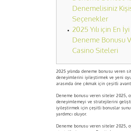
Denemelisiniz Kişi
Seçenekler
2025 Yılı için En İyi
Deneme Bonusu V
Casino Siteleri
2025 yılında deneme bonusu veren sit
deneyimlerini iyileştirmek ve yeni oyun
arasında öne çıkmak için çeşitli avant
Deneme bonusu veren siteler 2025, oyu
deneyimlemeyi ve stratejilerini geliş
iyileştirmek için çeşitli bonuslar sun
yardımcı oluyor.
Deneme bonusu veren siteler 2025, oyu