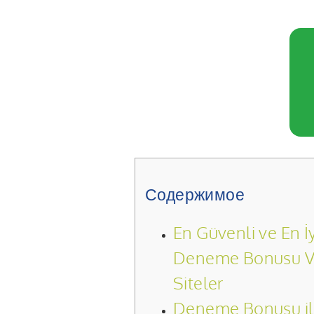
Содержимое
En Güvenli ve En İy
Deneme Bonusu V
Siteler
Deneme Bonusu i