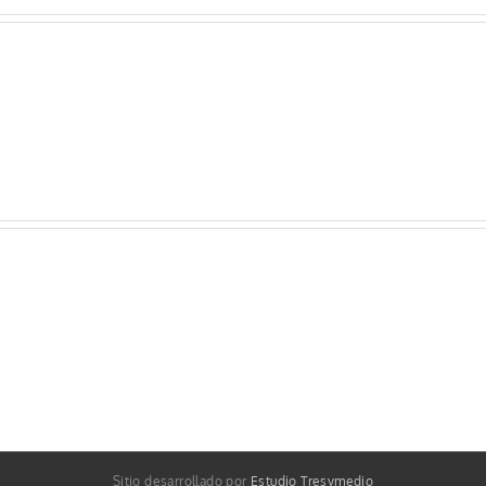
Zoccer
review
Zoccer
Zo
overview:
casino
Ca
bonuses,
online
Lo
payment
Magyarország:
St
methods
regisztráció,
Re
and
bónuszok
Gu
mobile
és
fo
experience
fizetési
Ca
for
Sitio desarrollado por
Estudio Tresymedio