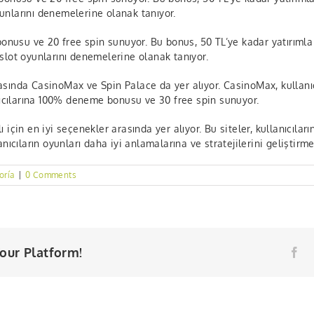
oyunlarını denemelerine olanak tanıyor.
bonusu ve 20 free spin sunuyor. Bu bonus, 50 TL’ye kadar yatırımla
i slot oyunlarını denemelerine olanak tanıyor.
sında CasinoMax ve Spin Palace da yer alıyor. CasinoMax, kullan
nıcılarına 100% deneme bonusu ve 30 free spin sunuyor.
için en iyi seçenekler arasında yer alıyor. Bu siteler, kullanıcıla
nıcıların oyunları daha iyi anlamalarına ve stratejilerini geliştirme
oría
|
0 Comments
our Platform!
Fa