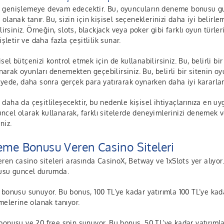
 genişlemeye devam edecektir. Bu, oyuncuların deneme bonusu gun
anak tanır. Bu, sizin için kişisel seçeneklerinizi daha iyi belirlem
lirsiniz. Örneğin, slots, blackjack veya poker gibi farklı oyun türl
şletir ve daha fazla çeşitlilik sunar.
l bütçenizi kontrol etmek için de kullanabilirsiniz. Bu, belirli bi
ak oyunları denemekten geçebilirsiniz. Bu, belirli bir sitenin oyu
yede, daha sonra gerçek para yatırarak oynarken daha iyi kararlar a
aha da çeşitlileşecektir, bu nedenle kişisel ihtiyaçlarınıza en uy
el olarak kullanarak, farklı sitelerde deneyimlerinizi denemek ve 
niz.
neme Bonusu Veren Casino Siteleri
ren casino siteleri arasında CasinoX, Betway ve 1xSlots yer alıyor. 
nusu guncel durumda.
bonusu sunuyor. Bu bonus, 100 TL’ye kadar yatırımla 100 TL’ye kadar
melerine olanak tanıyor.
onusu ve 20 free spin sunuyor. Bu bonus, 50 TL’ye kadar yatırımla