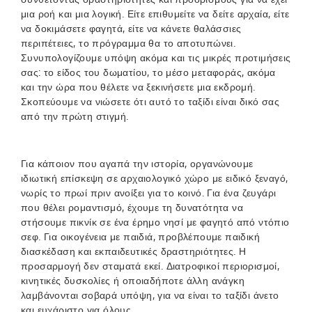
μια ροή και μια λογική. Είτε επιθυμείτε να δείτε αρχαία, είτε
να δοκιμάσετε φαγητά, είτε να κάνετε θαλάσσιες
περιπέτειες, το πρόγραμμα θα το αποτυπώνει.
Συνυπολογίζουμε υπόψη ακόμα και τις μικρές προτιμήσεις
σας: το είδος του δωματίου, το μέσο μεταφοράς, ακόμα
και την ώρα που θέλετε να ξεκινήσετε μια εκδρομή.
Σκοπεύουμε να νιώσετε ότι αυτό το ταξίδι είναι δικό σας
από την πρώτη στιγμή.
Παραδείγματα Προσαρμογής
Για κάποιον που αγαπά την ιστορία, οργανώνουμε
ιδιωτική επίσκεψη σε αρχαιολογικό χώρο με ειδικό ξεναγό,
νωρίς το πρωί πριν ανοίξει για το κοινό. Για ένα ζευγάρι
που θέλει ρομαντισμό, έχουμε τη δυνατότητα να
στήσουμε πικνίκ σε ένα έρημο νησί με φαγητό από ντόπιο
σεφ. Για οικογένεια με παιδιά, προβλέπουμε παιδική
διασκέδαση και εκπαιδευτικές δραστηριότητες. Η
προσαρμογή δεν σταματά εκεί. Διατροφικοί περιορισμοί,
κινητικές δυσκολίες ή οποιαδήποτε άλλη ανάγκη
λαμβάνονται σοβαρά υπόψη, για να είναι το ταξίδι άνετο
και ευχάριστο για όλους.