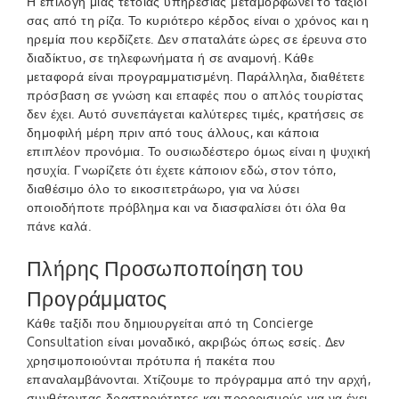
Η επιλογή μιας τέτοιας υπηρεσίας μεταμορφώνει το ταξίδι
σας από τη ρίζα. Το κυριότερο κέρδος είναι ο χρόνος και η
ηρεμία που κερδίζετε. Δεν σπαταλάτε ώρες σε έρευνα στο
διαδίκτυο, σε τηλεφωνήματα ή σε αναμονή. Κάθε
μεταφορά είναι προγραμματισμένη. Παράλληλα, διαθέτετε
πρόσβαση σε γνώση και επαφές που ο απλός τουρίστας
δεν έχει. Αυτό συνεπάγεται καλύτερες τιμές, κρατήσεις σε
δημοφιλή μέρη πριν από τους άλλους, και κάποια
επιπλέον προνόμια. Το ουσιωδέστερο όμως είναι η ψυχική
ησυχία. Γνωρίζετε ότι έχετε κάποιον εδώ, στον τόπο,
διαθέσιμο όλο το εικοσιτετράωρο, για να λύσει
οποιοδήποτε πρόβλημα και να διασφαλίσει ότι όλα θα
πάνε καλά.
Πλήρης Προσωποποίηση του
Προγράμματος
Κάθε ταξίδι που δημιουργείται από τη Concierge
Consultation είναι μοναδικό, ακριβώς όπως εσείς. Δεν
χρησιμοποιούνται πρότυπα ή πακέτα που
επαναλαμβάνονται. Χτίζουμε το πρόγραμμα από την αρχή,
συνθέτοντας δραστηριότητες και προορισμούς για να έχει