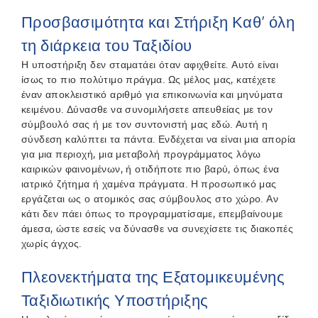
Προσβασιμότητα και Στήριξη Καθ’ όλη
τη διάρκεια του Ταξιδίου
Η υποστήριξη δεν σταματάει όταν αφιχθείτε. Αυτό είναι
ίσως το πιο πολύτιμο πράγμα. Ως μέλος μας, κατέχετε
έναν αποκλειστικό αριθμό για επικοινωνία και μηνύματα
κειμένου. Δύνασθε να συνομιλήσετε απευθείας με τον
σύμβουλό σας ή με τον συντονιστή μας εδώ. Αυτή η
σύνδεση καλύπτει τα πάντα. Ενδέχεται να είναι μια απορία
για μια περιοχή, μια μεταβολή προγράμματος λόγω
καιρικών φαινομένων, ή οτιδήποτε πιο βαρύ, όπως ένα
ιατρικό ζήτημα ή χαμένα πράγματα. Η προσωπικό μας
εργάζεται ως ο ατομικός σας σύμβουλος στο χώρο. Αν
κάτι δεν πάει όπως το προγραμματίσαμε, επεμβαίνουμε
άμεσα, ώστε εσείς να δύνασθε να συνεχίσετε τις διακοπές
χωρίς άγχος.
Πλεονεκτήματα της Εξατομικευμένης
Ταξιδιωτικής Υποστήριξης