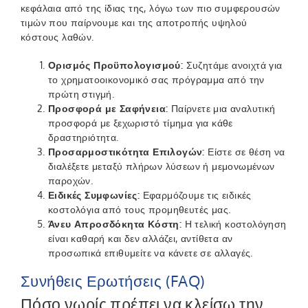
κεφάλαια από της ίδιας της, λόγω των πιο συμφερουσών
τιμών που παίρνουμε και της αποτροπής υψηλού
κόστους λαθών.
Ορισμός Προϋπολογισμού:
Συζητάμε ανοιχτά για
το χρηματοοικονομικό σας πρόγραμμα από την
πρώτη στιγμή.
Προσφορά με Σαφήνεια:
Παίρνετε μια αναλυτική
προσφορά με ξεχωριστό τίμημα για κάθε
δραστηριότητα.
Προσαρμοστικότητα Επιλογών:
Είστε σε θέση να
διαλέξετε μεταξύ πλήρων λύσεων ή μεμονωμένων
παροχών.
Ειδικές Συμφωνίες:
Εφαρμόζουμε τις ειδικές
κοστολόγια από τους προμηθευτές μας.
Άνευ Απροσδόκητα Κόστη:
Η τελική κοστολόγηση
είναι καθαρή και δεν αλλάζει, αντίθετα αν
προσωπικά επιθυμείτε να κάνετε σε αλλαγές.
Συνήθεις Ερωτήσεις (FAQ)
Πόσο νωρίς πρέπει να κλείσω την