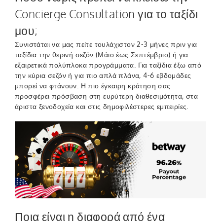
Concierge Consultation για το ταξίδι
μου;
Συνιστάται να μας πείτε τουλάχιστον 2-3 μήνες πριν για
ταξίδια την θερινή σεζόν (Μάιο έως Σεπτέμβριο) ή για
εξαιρετικά πολύπλοκα προγράμματα. Για ταξίδια έξω από
την κύρια σεζόν ή για πιο απλά πλάνα, 4-6 εβδομάδες
μπορεί να φτάνουν. Η πιο έγκαιρη κράτηση σας
προσφέρει πρόσβαση στη ευρύτερη διαθεσιμότητα, στα
άριστα ξενοδοχεία και στις δημοφιλέστερες εμπειρίες.
Ποια είναι η διαφορά από ένα