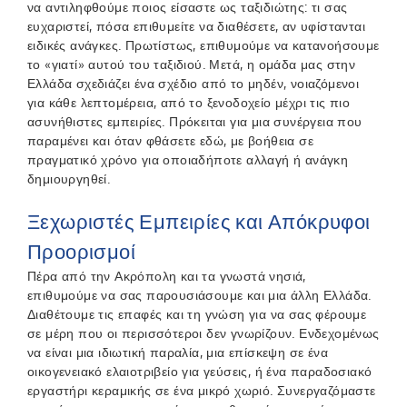
να αντιληφθούμε ποιος είσαστε ως ταξιδιώτης: τι σας
ευχαριστεί, πόσα επιθυμείτε να διαθέσετε, αν υφίστανται
ειδικές ανάγκες. Πρωτίστως, επιθυμούμε να κατανοήσουμε
το «γιατί» αυτού του ταξιδιού. Μετά, η ομάδα μας στην
Ελλάδα σχεδιάζει ένα σχέδιο από το μηδέν, νοιαζόμενοι
για κάθε λεπτομέρεια, από το ξενοδοχείο μέχρι τις πιο
ασυνήθιστες εμπειρίες. Πρόκειται για μια συνέργεια που
παραμένει και όταν φθάσετε εδώ, με βοήθεια σε
πραγματικό χρόνο για οποιαδήποτε αλλαγή ή ανάγκη
δημιουργηθεί.
Ξεχωριστές Εμπειρίες και Απόκρυφοι
Προορισμοί
Πέρα από την Ακρόπολη και τα γνωστά νησιά,
επιθυμούμε να σας παρουσιάσουμε και μια άλλη Ελλάδα.
Διαθέτουμε τις επαφές και τη γνώση για να σας φέρουμε
σε μέρη που οι περισσότεροι δεν γνωρίζουν. Ενδεχομένως
να είναι μια ιδιωτική παραλία, μια επίσκεψη σε ένα
οικογενειακό ελαιοτριβείο για γεύσεις, ή ένα παραδοσιακό
εργαστήρι κεραμικής σε ένα μικρό χωριό. Συνεργαζόμαστε