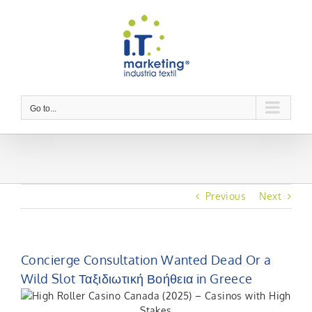
Skip
to
content
Go to...
Previous
Next
Concierge Consultation Wanted Dead Or a
Wild Slot Ταξιδιωτική Βοήθεια in Greece