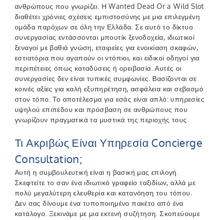
ανθρώπους που γνωρίζει. Η Wanted Dead Or a Wild Slot
διαθέτει χρόνιες σχέσεις εμπιστοσύνης με μια επιλεγμένη
ομάδα παρόχων σε όλη την Ελλάδα. Σε αυτό το δίκτυο
συνεργασίας εντάσσονται μπουτίκ ξενοδοχεία, ιδιωτικοί
ξεναγοί με βαθιά γνώση, εταιρείες για ενοικίαση σκαφών,
εστιατόρια που αγαπούν οι ντόπιοι, και ειδικοί οδηγοί για
περιπέτειες όπως καταδύσεις ή ορειβασία. Αυτές οι
συνεργασίες δεν είναι τυπικές συμφωνίες. Βασίζονται σε
κοινές αξίες για καλή εξυπηρέτηση, ασφάλεια και σεβασμό
στον τόπο. Το αποτέλεσμα για εσάς είναι απλό: υπηρεσίες
υψηλού επιπέδου και πρόσβαση σε ανθρώπους που
γνωρίζουν πραγματικά τα μυστικά της περιοχής τους.
Τι Ακριβώς Είναι Υπηρεσία Concierge
Consultation;
Αυτή η συμβουλευτική είναι η βασική μας επιλογή.
Σκεφτείτε το σαν ένα ιδιωτικό γραφείο ταξιδίων, αλλά με
πολύ μεγαλύτερη ελευθερία και κατανόηση του τόπου.
Δεν σας δίνουμε ένα τυποποιημένο πακέτο από ένα
κατάλογο. Ξεκινάμε με μια εκτενή συζήτηση. Σκοπεύουμε