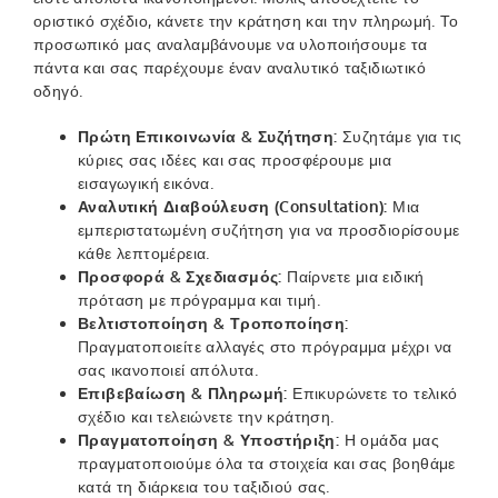
οριστικό σχέδιο, κάνετε την κράτηση και την πληρωμή. Το
προσωπικό μας αναλαμβάνουμε να υλοποιήσουμε τα
πάντα και σας παρέχουμε έναν αναλυτικό ταξιδιωτικό
οδηγό.
Πρώτη Επικοινωνία & Συζήτηση:
Συζητάμε για τις
κύριες σας ιδέες και σας προσφέρουμε μια
εισαγωγική εικόνα.
Αναλυτική Διαβούλευση (Consultation):
Μια
εμπεριστατωμένη συζήτηση για να προσδιορίσουμε
κάθε λεπτομέρεια.
Προσφορά & Σχεδιασμός:
Παίρνετε μια ειδική
πρόταση με πρόγραμμα και τιμή.
Βελτιστοποίηση & Τροποποίηση:
Πραγματοποιείτε αλλαγές στο πρόγραμμα μέχρι να
σας ικανοποιεί απόλυτα.
Επιβεβαίωση & Πληρωμή:
Επικυρώνετε το τελικό
σχέδιο και τελειώνετε την κράτηση.
Πραγματοποίηση & Υποστήριξη:
Η ομάδα μας
πραγματοποιούμε όλα τα στοιχεία και σας βοηθάμε
κατά τη διάρκεια του ταξιδιού σας.