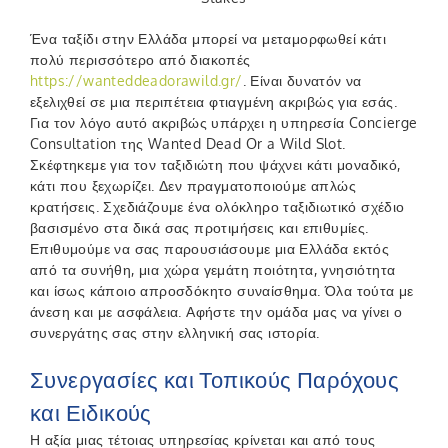
Ένα ταξίδι στην Ελλάδα μπορεί να μεταμορφωθεί κάτι
πολύ περισσότερο από διακοπές
https://wanteddeadorawild.gr/
. Είναι δυνατόν να
εξελιχθεί σε μια περιπέτεια φτιαγμένη ακριβώς για εσάς.
Για τον λόγο αυτό ακριβώς υπάρχει η υπηρεσία Concierge
Consultation της Wanted Dead Or a Wild Slot.
Σκέφτηκεμε για τον ταξιδιώτη που ψάχνει κάτι μοναδικό,
κάτι που ξεχωρίζει. Δεν πραγματοποιούμε απλώς
κρατήσεις. Σχεδιάζουμε ένα ολόκληρο ταξιδιωτικό σχέδιο
βασισμένο στα δικά σας προτιμήσεις και επιθυμίες.
Επιθυμούμε να σας παρουσιάσουμε μια Ελλάδα εκτός
από τα συνήθη, μια χώρα γεμάτη ποιότητα, γνησιότητα
και ίσως κάποιο απροσδόκητο συναίσθημα. Όλα τούτα με
άνεση και με ασφάλεια. Αφήστε την ομάδα μας να γίνει ο
συνεργάτης σας στην ελληνική σας ιστορία.
Συνεργασίες και Τοπικούς Παρόχους
και Ειδικούς
Η αξία μιας τέτοιας υπηρεσίας κρίνεται και από τους