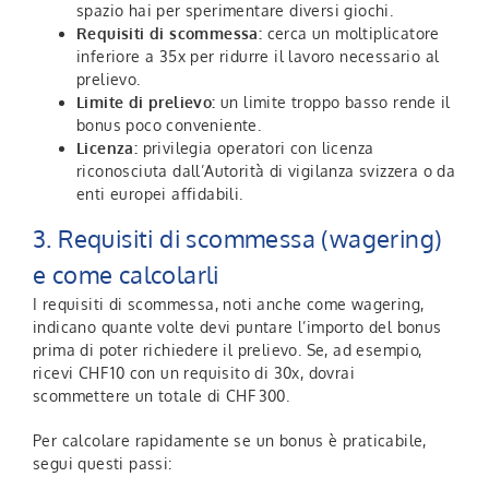
spazio hai per sperimentare diversi giochi.
Requisiti di scommessa:
cerca un moltiplicatore
inferiore a 35x per ridurre il lavoro necessario al
prelievo.
Limite di prelievo:
un limite troppo basso rende il
bonus poco conveniente.
Licenza:
privilegia operatori con licenza
riconosciuta dall’Autorità di vigilanza svizzera o da
enti europei affidabili.
3. Requisiti di scommessa (wagering)
e come calcolarli
I requisiti di scommessa, noti anche come wagering,
indicano quante volte devi puntare l’importo del bonus
prima di poter richiedere il prelievo. Se, ad esempio,
ricevi CHF 10 con un requisito di 30x, dovrai
scommettere un totale di CHF 300.
Per calcolare rapidamente se un bonus è praticabile,
segui questi passi: