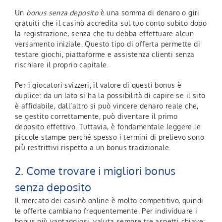
Un
bonus senza deposito
è una somma di denaro o giri
gratuiti che il casinò accredita sul tuo conto subito dopo
la registrazione, senza che tu debba effettuare alcun
versamento iniziale. Questo tipo di offerta permette di
testare giochi, piattaforme e assistenza clienti senza
rischiare il proprio capitale.
Per i giocatori svizzeri, il valore di questi bonus è
duplice: da un lato si ha la possibilità di capire se il sito
è affidabile, dall’altro si può vincere denaro reale che,
se gestito correttamente, può diventare il primo
deposito effettivo. Tuttavia, è fondamentale leggere le
piccole stampe perché spesso i termini di prelievo sono
più restrittivi rispetto a un bonus tradizionale.
2. Come trovare i migliori bonus
senza deposito
Il mercato dei casinò online è molto competitivo, quindi
le offerte cambiano frequentemente. Per individuare i
bonus più vantaggiosi, valuta sempre tre aspetti chiave: