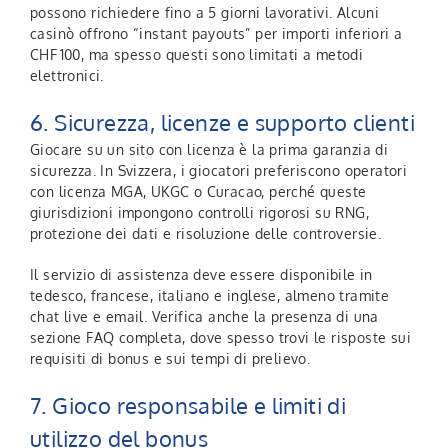
possono richiedere fino a 5 giorni lavorativi. Alcuni
casinò offrono “instant payouts” per importi inferiori a
CHF 100, ma spesso questi sono limitati a metodi
elettronici.
6. Sicurezza, licenze e supporto clienti
Giocare su un sito con licenza è la prima garanzia di
sicurezza. In Svizzera, i giocatori preferiscono operatori
con licenza MGA, UKGC o Curacao, perché queste
giurisdizioni impongono controlli rigorosi su RNG,
protezione dei dati e risoluzione delle controversie.
Il servizio di assistenza deve essere disponibile in
tedesco, francese, italiano e inglese, almeno tramite
chat live e email. Verifica anche la presenza di una
sezione FAQ completa, dove spesso trovi le risposte sui
requisiti di bonus e sui tempi di prelievo.
7. Gioco responsabile e limiti di
utilizzo del bonus