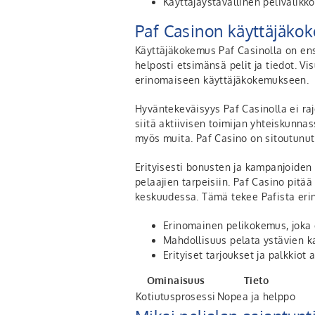
Käyttäjäystävällinen pelivalikko
Paf Casinon käyttäjäkok
Käyttäjäkokemus Paf Casinolla on ensi
helposti etsimänsä pelit ja tiedot. V
erinomaiseen käyttäjäkokemukseen.
Hyväntekeväisyys Paf Casinolla ei rajo
siitä aktiivisen toimijan yhteiskunna
myös muita. Paf Casino on sitoutunut
Erityisesti bonusten ja kampanjoiden 
pelaajien tarpeisiin. Paf Casino pitää
keskuudessa. Tämä tekee Pafista erino
Erinomainen pelikokemus, joka on
Mahdollisuus pelata ystävien k
Erityiset tarjoukset ja palkkiot ak
Ominaisuus
Tieto
Kotiutusprosessi
Nopea ja helppo