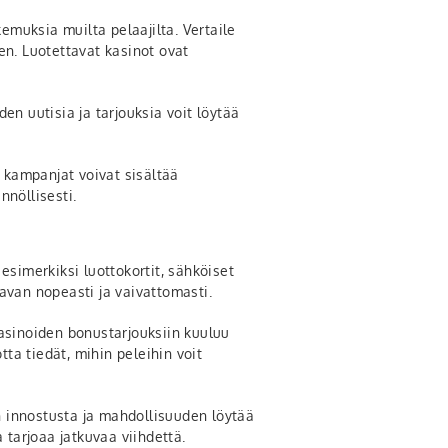
kemuksia muilta pelaajilta. Vertaile
en. Luotettavat kasinot ovat
en uutisia ja tarjouksia voit löytää
ä kampanjat voivat sisältää
nnöllisesti.
esimerkiksi luottokortit, sähköiset
avan nopeasti ja vaivattomasti.
kasinoiden bonustarjouksiin kuuluu
ta tiedät, mihin peleihin voit
n innostusta ja mahdollisuuden löytää
 tarjoaa jatkuvaa viihdettä.