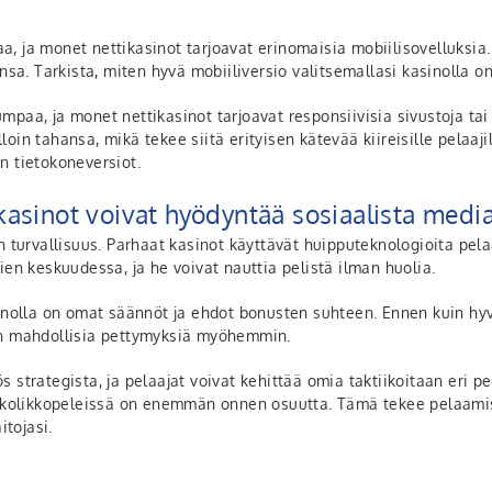
 ja monet nettikasinot tarjoavat erinomaisia mobiilisovelluksia. 
nsa. Tarkista, miten hyvä mobiiliversio valitsemallasi kasinolla on
mpaa, ja monet nettikasinot tarjoavat responsiivisia sivustoja ta
in tahansa, mikä tekee siitä erityisen kätevää kiireisille pelaajil
n tietokoneversiot.
kasinot voivat hyödyntää sosiaalista medi
n turvallisuus. Parhaat kasinot käyttävät huipputeknologioita pel
ien keskuudessa, ja he voivat nauttia pelistä ilman huolia.
sinolla on omat säännöt ja ehdot bonusten suhteen. Ennen kuin hy
än mahdollisia pettymyksiä myöhemmin.
 strategista, ja pelaajat voivat kehittää omia taktiikoitaan eri pe
as kolikkopeleissä on enemmän onnen osuutta. Tämä tekee pelaami
itojasi.