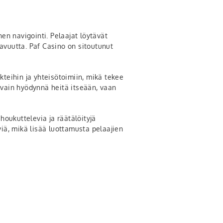
en navigointi. Pelaajat löytävät
tavuutta. Paf Casino on sitoutunut
ekteihin ja yhteisötoimiin, mikä tekee
i vain hyödynnä heitä itseään, vaan
houkuttelevia ja räätälöityjä
yviä, mikä lisää luottamusta pelaajien
.