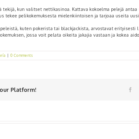
 tekijä, kun valitset nettikasinoa. Kattava kokoelma pelejä antaa 
us tekee pelikokemuksesta mielenkiintoisen ja tarjoaa useita uus
a peleistä, kuten pokerista tai blackjackista, arvostavat erityisest
kokemuksen, jossa voit pelata oikeita jakajia vastaan ja kokea a
oría
|
0 Comments
our Platform!
Fa