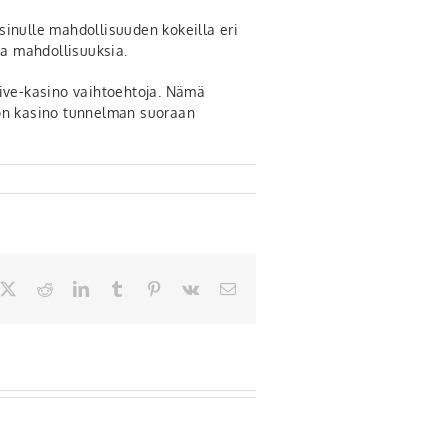
sinulle mahdollisuuden kokeilla eri
ia mahdollisuuksia.
i live-kasino vaihtoehtoja. Nämä
idon kasino tunnelman suoraan
cebook
Twitter
Reddit
LinkedIn
Tumblr
Pinterest
Vk
Email