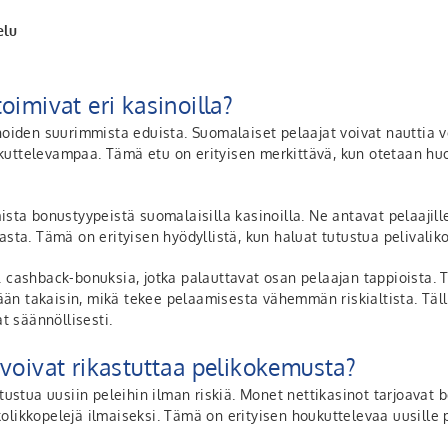
elu
oimivat eri kasinoilla?
inoiden suurimmista eduista. Suomalaiset pelaajat voivat nauttia 
kuttelevampaa. Tämä etu on erityisen merkittävä, kun otetaan hu
ista bonustyypeistä suomalaisilla kasinoilla. Ne antavat pelaajil
asta. Tämä on erityisen hyödyllistä, kun haluat tutustua pelivaliko
 cashback-bonuksia, jotka palauttavat osan pelaajan tappioista. Tä
n takaisin, mikä tekee pelaamisesta vähemmän riskialtista. Tälla
at säännöllisesti.
 voivat rikastuttaa pelikokemusta?
tustua uusiin peleihin ilman riskiä. Monet nettikasinot tarjoavat b
 kolikkopelejä ilmaiseksi. Tämä on erityisen houkuttelevaa uusille p