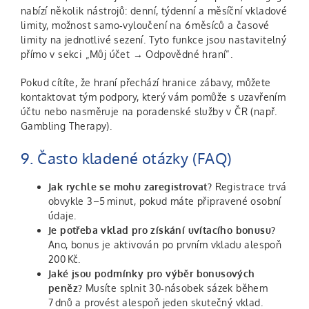
nabízí několik nástrojů: denní, týdenní a měsíční vkladové
limity, možnost samo‑vyloučení na 6 měsíců a časové
limity na jednotlivé sezení. Tyto funkce jsou nastavitelný
přímo v sekci „Můj účet → Odpovědné hraní“.
Pokud cítíte, že hraní přechází hranice zábavy, můžete
kontaktovat tým podpory, který vám pomůže s uzavřením
účtu nebo nasměruje na poradenské služby v ČR (např.
Gambling Therapy).
9. Často kladené otázky (FAQ)
Jak rychle se mohu zaregistrovat?
Registrace trvá
obvykle 3–5 minut, pokud máte připravené osobní
údaje.
Je potřeba vklad pro získání uvítacího bonusu?
Ano, bonus je aktivován po prvním vkladu alespoň
200 Kč.
Jaké jsou podmínky pro výběr bonusových
peněz?
Musíte splnit 30‑násobek sázek během
7 dnů a provést alespoň jeden skutečný vklad.