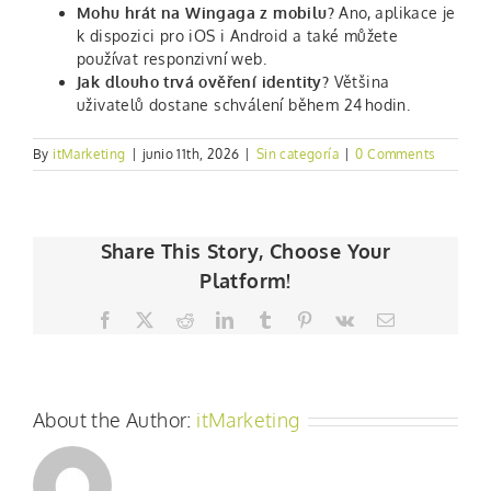
Mohu hrát na Wingaga z mobilu?
Ano, aplikace je
k dispozici pro iOS i Android a také můžete
používat responzivní web.
Jak dlouho trvá ověření identity?
Většina
uživatelů dostane schválení během 24 hodin.
By
itMarketing
|
junio 11th, 2026
|
Sin categoría
|
0 Comments
Share This Story, Choose Your
Platform!
Facebook
Twitter
Reddit
LinkedIn
Tumblr
Pinterest
Vk
Email
About the Author:
itMarketing