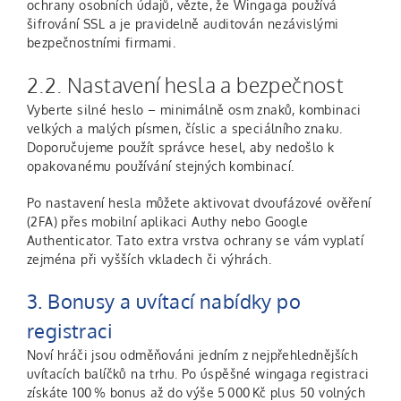
ochrany osobních údajů, vězte, že Wingaga používá
šifrování SSL a je pravidelně auditován nezávislými
bezpečnostními firmami.
2.2. Nastavení hesla a bezpečnost
Vyberte silné heslo – minimálně osm znaků, kombinaci
velkých a malých písmen, číslic a speciálního znaku.
Doporučujeme použít správce hesel, aby nedošlo k
opakovanému používání stejných kombinací.
Po nastavení hesla můžete aktivovat dvoufázové ověření
(2FA) přes mobilní aplikaci Authy nebo Google
Authenticator. Tato extra vrstva ochrany se vám vyplatí
zejména při vyšších vkladech či výhrách.
3. Bonusy a uvítací nabídky po
registraci
Noví hráči jsou odměňováni jedním z nejpřehlednějších
uvítacích balíčků na trhu. Po úspěšné wingaga registraci
získáte 100 % bonus až do výše 5 000 Kč plus 50 volných