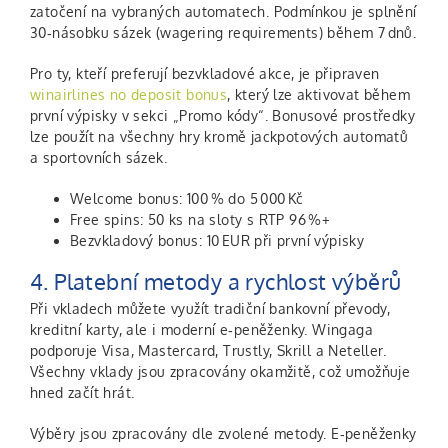
zatočení na vybraných automatech. Podmínkou je splnění
30‑násobku sázek (wagering requirements) během 7 dnů.
Pro ty, kteří preferují bezvkladové akce, je připraven
winairlines no deposit bonus
, který lze aktivovat během
první výpisky v sekci „Promo kódy“. Bonusové prostředky
lze použít na všechny hry kromě jackpotových automatů
a sportovních sázek.
Welcome bonus: 100 % do 5 000 Kč
Free spins: 50 ks na sloty s RTP 96 %+
Bezvkladový bonus: 10 EUR při první výpisky
4. Platební metody a rychlost výběrů
Při vkladech můžete využít tradiční bankovní převody,
kreditní karty, ale i moderní e‑peněženky. Wingaga
podporuje Visa, Mastercard, Trustly, Skrill a Neteller.
Všechny vklady jsou zpracovány okamžitě, což umožňuje
hned začít hrát.
Výběry jsou zpracovány dle zvolené metody. E‑peněženky