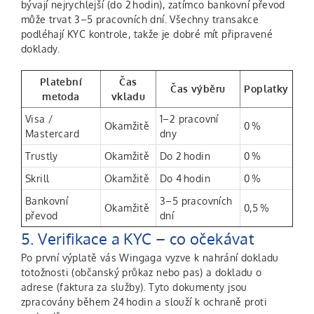
bývají nejrychlejší (do 2 hodin), zatímco bankovní převod
může trvat 3–5 pracovních dní. Všechny transakce
podléhají KYC kontrole, takže je dobré mít připravené
doklady.
Platební
Čas
Čas výběru
Poplatky
metoda
vkladu
Visa /
1–2 pracovní
Okamžitě
0 %
Mastercard
dny
Trustly
Okamžitě
Do 2 hodin
0 %
Skrill
Okamžitě
Do 4 hodin
0 %
Bankovní
3–5 pracovních
Okamžitě
0,5 %
převod
dní
5. Verifikace a KYC – co očekávat
Po první výplatě vás Wingaga vyzve k nahrání dokladu
totožnosti (občanský průkaz nebo pas) a dokladu o
adrese (faktura za služby). Tyto dokumenty jsou
zpracovány během 24 hodin a slouží k ochraně proti