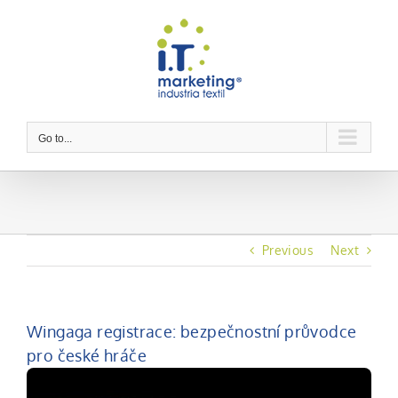
Skip
to
content
Go to...
Previous
Next
Wingaga registrace: bezpečnostní průvodce
pro české hráče