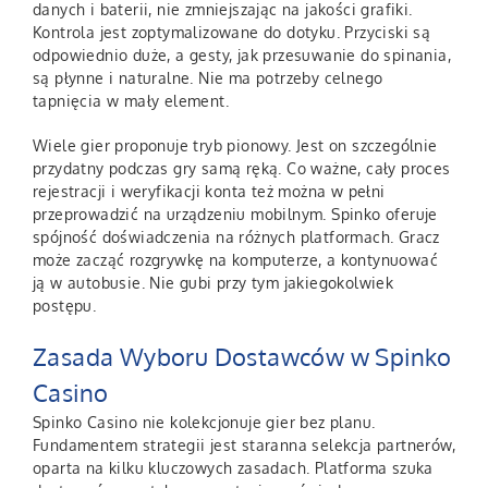
danych i baterii, nie zmniejszając na jakości grafiki.
Kontrola jest zoptymalizowane do dotyku. Przyciski są
odpowiednio duże, a gesty, jak przesuwanie do spinania,
są płynne i naturalne. Nie ma potrzeby celnego
tapnięcia w mały element.
Wiele gier proponuje tryb pionowy. Jest on szczególnie
przydatny podczas gry samą ręką. Co ważne, cały proces
rejestracji i weryfikacji konta też można w pełni
przeprowadzić na urządzeniu mobilnym. Spinko oferuje
spójność doświadczenia na różnych platformach. Gracz
może zacząć rozgrywkę na komputerze, a kontynuować
ją w autobusie. Nie gubi przy tym jakiegokolwiek
postępu.
Zasada Wyboru Dostawców w Spinko
Casino
Spinko Casino nie kolekcjonuje gier bez planu.
Fundamentem strategii jest staranna selekcja partnerów,
oparta na kilku kluczowych zasadach. Platforma szuka