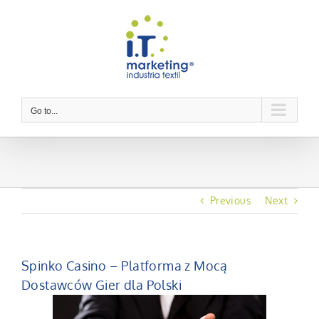
Skip
to
content
Go to...
Previous
Next
Spinko Casino – Platforma z Mocą
Dostawców Gier dla Polski