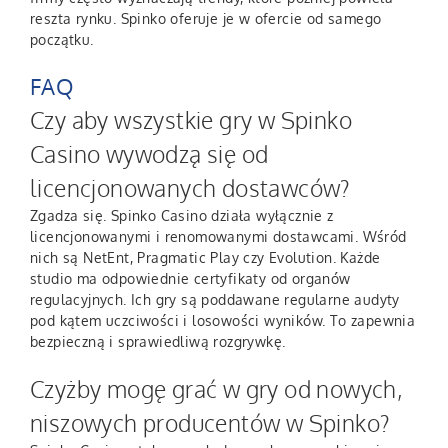
reszta rynku. Spinko oferuje je w ofercie od samego
początku.
FAQ
Czy aby wszystkie gry w Spinko
Casino wywodzą się od
licencjonowanych dostawców?
Zgadza się. Spinko Casino działa wyłącznie z
licencjonowanymi i renomowanymi dostawcami. Wśród
nich są NetEnt, Pragmatic Play czy Evolution. Każde
studio ma odpowiednie certyfikaty od organów
regulacyjnych. Ich gry są poddawane regularne audyty
pod kątem uczciwości i losowości wyników. To zapewnia
bezpieczną i sprawiedliwą rozgrywkę.
Czyżby mogę grać w gry od nowych,
niszowych producentów w Spinko?