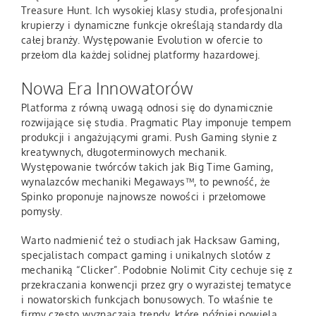
Treasure Hunt. Ich wysokiej klasy studia, profesjonalni
krupierzy i dynamiczne funkcje określają standardy dla
całej branży. Występowanie Evolution w ofercie to
przełom dla każdej solidnej platformy hazardowej.
Nowa Era Innowatorów
Platforma z równą uwagą odnosi się do dynamicznie
rozwijające się studia. Pragmatic Play imponuje tempem
produkcji i angażującymi grami. Push Gaming słynie z
kreatywnych, długoterminowych mechanik.
Występowanie twórców takich jak Big Time Gaming,
wynalazców mechaniki Megaways™, to pewność, że
Spinko proponuje najnowsze nowości i przełomowe
pomysły.
Warto nadmienić też o studiach jak Hacksaw Gaming,
specjalistach compact gaming i unikalnych slotów z
mechaniką “Clicker”. Podobnie Nolimit City cechuje się z
przekraczania konwencji przez gry o wyrazistej tematyce
i nowatorskich funkcjach bonusowych. To właśnie te
firmy często wyznaczają trendy, które później powiela