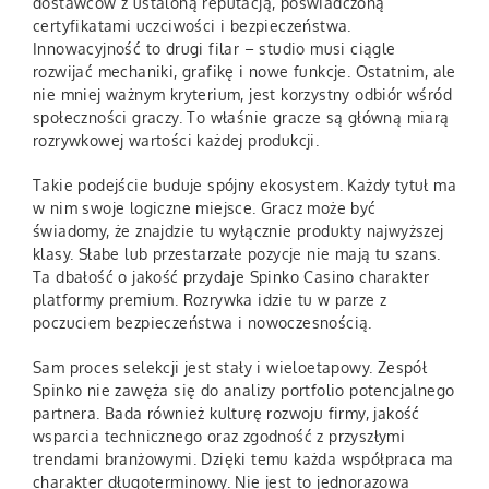
dostawców z ustaloną reputacją, poświadczoną
certyfikatami uczciwości i bezpieczeństwa.
Innowacyjność to drugi filar – studio musi ciągle
rozwijać mechaniki, grafikę i nowe funkcje. Ostatnim, ale
nie mniej ważnym kryterium, jest korzystny odbiór wśród
społeczności graczy. To właśnie gracze są główną miarą
rozrywkowej wartości każdej produkcji.
Takie podejście buduje spójny ekosystem. Każdy tytuł ma
w nim swoje logiczne miejsce. Gracz może być
świadomy, że znajdzie tu wyłącznie produkty najwyższej
klasy. Słabe lub przestarzałe pozycje nie mają tu szans.
Ta dbałość o jakość przydaje Spinko Casino charakter
platformy premium. Rozrywka idzie tu w parze z
poczuciem bezpieczeństwa i nowoczesnością.
Sam proces selekcji jest stały i wieloetapowy. Zespół
Spinko nie zawęża się do analizy portfolio potencjalnego
partnera. Bada również kulturę rozwoju firmy, jakość
wsparcia technicznego oraz zgodność z przyszłymi
trendami branżowymi. Dzięki temu każda współpraca ma
charakter długoterminowy. Nie jest to jednorazowa