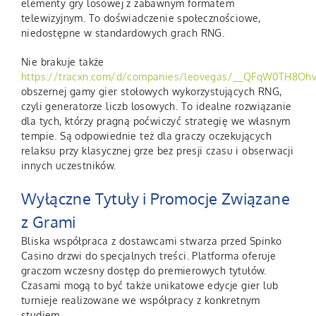
elementy gry losowej z zabawnym formatem
telewizyjnym. To doświadczenie społecznościowe,
niedostępne w standardowych grach RNG.
Nie brakuje także
https://tracxn.com/d/companies/leovegas/__QFqW0TH8Oh
obszernej gamy gier stołowych wykorzystujących RNG,
czyli generatorze liczb losowych. To idealne rozwiązanie
dla tych, którzy pragną poćwiczyć strategię we własnym
tempie. Są odpowiednie też dla graczy oczekujących
relaksu przy klasycznej grze bez presji czasu i obserwacji
innych uczestników.
Wyłączne Tytuły i Promocje Związane
z Grami
Bliska współpraca z dostawcami stwarza przed Spinko
Casino drzwi do specjalnych treści. Platforma oferuje
graczom wczesny dostęp do premierowych tytułów.
Czasami mogą to być także unikatowe edycje gier lub
turnieje realizowane we współpracy z konkretnym
studiem.