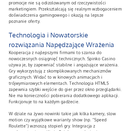
promocje nie są odizolowanym od rzeczywistości
marketingiem. Przekształcają się realnym wzbogaceniem
doświadczenia gamingowego i okazją na lepsze
poznanie oferty.
Technologia i Nowatorskie
rozwiązania Napędzające Wrażenia
Kooperacja z najlepszymi firmami to szansa do
nowoczesnych osiągnięć technicznych. Spinko Casino
używa je, by zapewniać stabilne i angażujące wrażenia.
Gry wykorzystują z skomplikowanych mechanizmów
graficznych. Widać to w kinowych animacjach i
trójwymiarowych elementach. Technologia HTML5
zapewnia szybki wejście do gier przez okno przeglądarki.
Nie ma konieczności pobierania dodatkowego aplikacji.
Funkcjonuje to na każdym gadżecie.
W dziale na żywo nowinki takie jak kilka kamery, slow
motion czy wyjątkowe warianty show (np. “Speed
Roulette”) wznoszą stopień gry. Integracja z