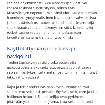
casinoa objektiivisesti. Yksi arvostelujen viesti voi
koskea teknistä suorituskykyä, toinen taas
rahansiirtojen nopeutta. Kun nämä ulottuvuudet otetaan
huomioon, syntyy realistinen kuva alustan vahvuuksista
ja kehitettävistä osa-alueista. Lopulta päätöksentekijä
saa kokonaisvaltaisen näkemyksen siitä, kuinka hyvin
roobet casino vastaa hänen omiin pelaamisen
tavoitteisiinsa ja riskienhallintapyrkimyksiin.
Käyttöliittymän peruskuva ja
navigointi
Tiedon läpinäkyvyys näkyy sekä pelien että
maksuprosessien kuvauksissa: pelaajat voivat saada
selkeän käsityksen siitä, miten peli toimii ja miten rahat
liikkuvat turvallisesti.
Rajat ja reitit roobet casinon käyttöliittymässä ovat
suunniteltu selkeiksi: pelaajat löytävät pelit, tuen ja tilin
hallinnan helposti. Suunnittelijat ovat pyrkineet
pitämään yleisilmeen loogisena, jotta sekä uudet että