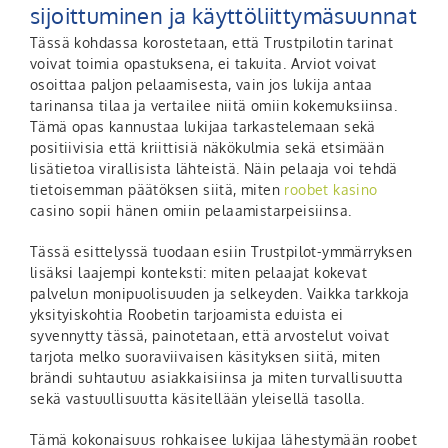
sijoittuminen ja käyttöliittymäsuunnat
Tässä kohdassa korostetaan, että Trustpilotin tarinat
voivat toimia opastuksena, ei takuita. Arviot voivat
osoittaa paljon pelaamisesta, vain jos lukija antaa
tarinansa tilaa ja vertailee niitä omiin kokemuksiinsa.
Tämä opas kannustaa lukijaa tarkastelemaan sekä
positiivisia että kriittisiä näkökulmia sekä etsimään
lisätietoa virallisista lähteistä. Näin pelaaja voi tehdä
tietoisemman päätöksen siitä, miten
roobet kasino
casino sopii hänen omiin pelaamistarpeisiinsa.
Tässä esittelyssä tuodaan esiin Trustpilot-ymmärryksen
lisäksi laajempi konteksti: miten pelaajat kokevat
palvelun monipuolisuuden ja selkeyden. Vaikka tarkkoja
yksityiskohtia Roobetin tarjoamista eduista ei
syvennytty tässä, painotetaan, että arvostelut voivat
tarjota melko suoraviivaisen käsityksen siitä, miten
brändi suhtautuu asiakkaisiinsa ja miten turvallisuutta
sekä vastuullisuutta käsitellään yleisellä tasolla.
Tämä kokonaisuus rohkaisee lukijaa lähestymään roobet