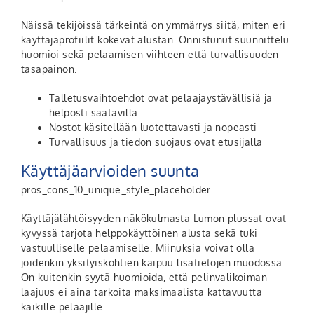
Näissä tekijöissä tärkeintä on ymmärrys siitä, miten eri
käyttäjäprofiilit kokevat alustan. Onnistunut suunnittelu
huomioi sekä pelaamisen viihteen että turvallisuuden
tasapainon.
Talletusvaihtoehdot ovat pelaajaystävällisiä ja
helposti saatavilla
Nostot käsitellään luotettavasti ja nopeasti
Turvallisuus ja tiedon suojaus ovat etusijalla
Käyttäjäarvioiden suunta
pros_cons_10_unique_style_placeholder
Käyttäjälähtöisyyden näkökulmasta Lumon plussat ovat
kyvyssä tarjota helppokäyttöinen alusta sekä tuki
vastuulliselle pelaamiselle. Miinuksia voivat olla
joidenkin yksityiskohtien kaipuu lisätietojen muodossa.
On kuitenkin syytä huomioida, että pelinvalikoiman
laajuus ei aina tarkoita maksimaalista kattavuutta
kaikille pelaajille.