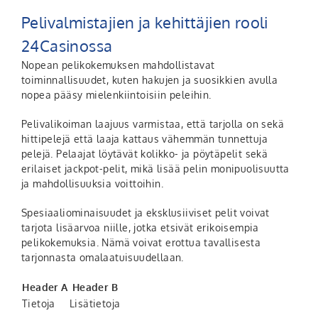
Pelivalmistajien ja kehittäjien rooli
24Casinossa
Nopean pelikokemuksen mahdollistavat
toiminnallisuudet, kuten hakujen ja suosikkien avulla
nopea pääsy mielenkiintoisiin peleihin.
Pelivalikoiman laajuus varmistaa, että tarjolla on sekä
hittipelejä että laaja kattaus vähemmän tunnettuja
pelejä. Pelaajat löytävät kolikko- ja pöytäpelit sekä
erilaiset jackpot-pelit, mikä lisää pelin monipuolisuutta
ja mahdollisuuksia voittoihin.
Spesiaaliominaisuudet ja eksklusiiviset pelit voivat
tarjota lisäarvoa niille, jotka etsivät erikoisempia
pelikokemuksia. Nämä voivat erottua tavallisesta
tarjonnasta omalaatuisuudellaan.
Header A
Header B
Tietoja
Lisätietoja